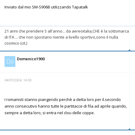
Inviato dal mio SM-S906B utilizzando Tapatalk
21 anni che prendere 5 all'anno... da aereoitalia,CHE è la sottomarca
di ITA ... che non spostano niente a livello sportivo,sono il nulla
cosmico (cit.)
Domenico1900
Do
04/07/2024, 14:00
I romanisti stanno piangendo perchè a detta loro per il.secondo
anno consecutivo hanno tutte le partitacce di fila ad aprile quando,
sempre a detta loro, si entra nel clou delle coppe.