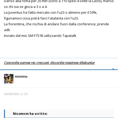
Danso alla roma per 20 mln (sono a 110 spesi 4 volte la Lazio), manco
so chi sia se gioca a 3 o a 4.
La Juventus ha fatto mercato con l'u23 o almeno per il 50%,
figuriamoci cosa potrà farci l'atalanta con l'u23.
La fiorentina, che rischia di andare fuori dalla conference, prende
adli.
Inviato dal mio SM-F731B utilizzando Tapatalk
Concordia parvae res crescunt, discordia maximae dilabuntur
mimmo
28/08/2024, 21:20
Nicomcm ha scritto: