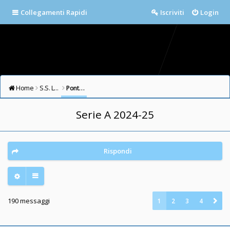
Collegamenti Rapidi
Iscriviti
Login
Home
S.S. LAZIO FORUM
Ponte Milvio
Serie A 2024-25
Rispondi
190 messaggi
1
2
3
4