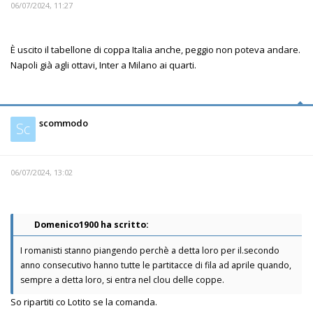
06/07/2024, 11:27
È uscito il tabellone di coppa Italia anche, peggio non poteva andare.
Napoli già agli ottavi, Inter a Milano ai quarti.
scommodo
Sc
06/07/2024, 13:02
Domenico1900 ha scritto:
I romanisti stanno piangendo perchè a detta loro per il.secondo
anno consecutivo hanno tutte le partitacce di fila ad aprile quando,
sempre a detta loro, si entra nel clou delle coppe.
So ripartiti co Lotito se la comanda.