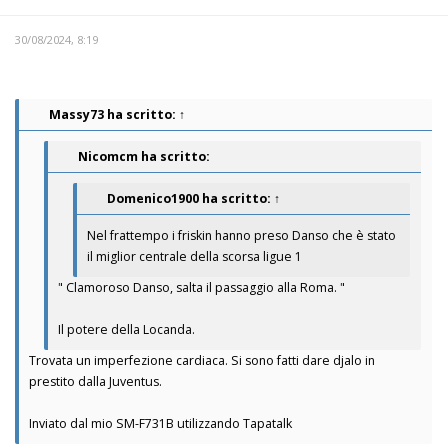
30/08/2024, 8:19
Massy73
ha scritto:
↑
Nicomcm ha scritto:
Domenico1900
ha scritto:
↑
Nel frattempo i friskin hanno preso Danso che è stato
il miglior centrale della scorsa ligue 1
" Clamoroso Danso, salta il passaggio alla Roma. "
Il potere della Locanda.
Trovata un imperfezione cardiaca. Si sono fatti dare djalo in
prestito dalla Juventus.
Inviato dal mio SM-F731B utilizzando Tapatalk