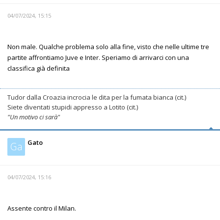
04/07/2024, 15:15
Non male. Qualche problema solo alla fine, visto che nelle ultime tre
partite affrontiamo Juve e Inter. Speriamo di arrivarci con una
classifica già definita
Tudor dalla Croazia incrocia le dita per la fumata bianca (cit.)
Siete diventati stupidi appresso a Lotito (cit.)
"Un motivo ci sarà"
Gato
Ga
04/07/2024, 15:16
Assente contro il Milan.