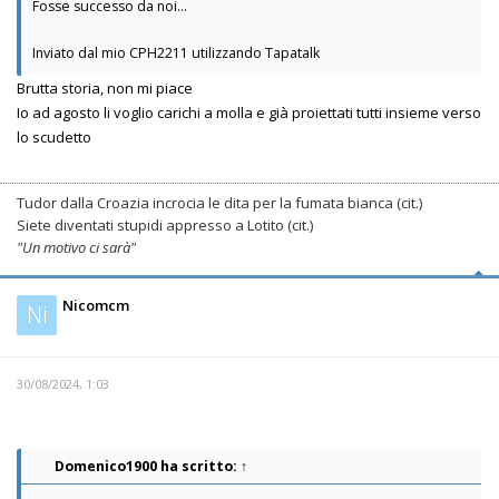
Fosse successo da noi...
Inviato dal mio CPH2211 utilizzando Tapatalk
Brutta storia, non mi piace
Io ad agosto li voglio carichi a molla e già proiettati tutti insieme verso
lo scudetto
Tudor dalla Croazia incrocia le dita per la fumata bianca (cit.)
Siete diventati stupidi appresso a Lotito (cit.)
"Un motivo ci sarà"
Nicomcm
Ni
30/08/2024, 1:03
Domenico1900
ha scritto:
↑