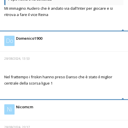
Mi immagino Audero che è andato via dall'Inter per giocare e si
ritrova a fare il vice Reina
Domenico1900
Do
28/08/2024, 13:53
Nel frattempo i friskin hanno preso Danso che è stato il miglior
centrale della scorsa ligue 1
Nicomcm
Ni
28/08/2024, 20:37