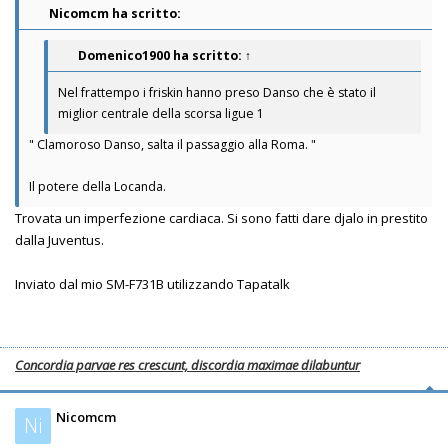
Nicomcm ha scritto:
Domenico1900
ha scritto:
↑
Nel frattempo i friskin hanno preso Danso che è stato il
miglior centrale della scorsa ligue 1
" Clamoroso Danso, salta il passaggio alla Roma. "
Il potere della Locanda.
Trovata un imperfezione cardiaca. Si sono fatti dare djalo in prestito
dalla Juventus.
Inviato dal mio SM-F731B utilizzando Tapatalk
Concordia parvae res crescunt, discordia maximae dilabuntur
Nicomcm
Ni