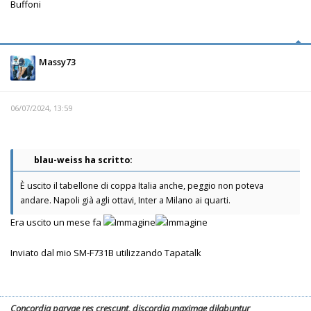
Buffoni
Massy73
06/07/2024, 13:59
blau-weiss ha scritto:
È uscito il tabellone di coppa Italia anche, peggio non poteva
andare. Napoli già agli ottavi, Inter a Milano ai quarti.
Era uscito un mese fa
Inviato dal mio SM-F731B utilizzando Tapatalk
Concordia parvae res crescunt, discordia maximae dilabuntur