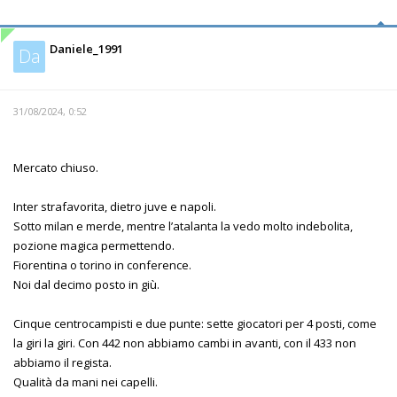
Daniele_1991
Da
31/08/2024, 0:52
Mercato chiuso.
Inter strafavorita, dietro juve e napoli.
Sotto milan e merde, mentre l’atalanta la vedo molto indebolita,
pozione magica permettendo.
Fiorentina o torino in conference.
Noi dal decimo posto in giù.
Cinque centrocampisti e due punte: sette giocatori per 4 posti, come
la giri la giri. Con 442 non abbiamo cambi in avanti, con il 433 non
abbiamo il regista.
Qualità da mani nei capelli.