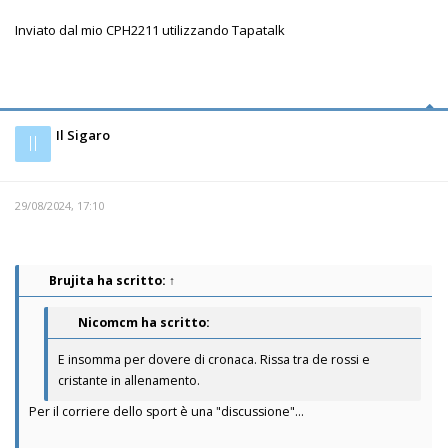
Inviato dal mio CPH2211 utilizzando Tapatalk
Il Sigaro
Il
29/08/2024, 17:10
Brujita
ha scritto:
↑
Nicomcm ha scritto:
E insomma per dovere di cronaca. Rissa tra de rossi e
cristante in allenamento.
Per il corriere dello sport è una "discussione"...