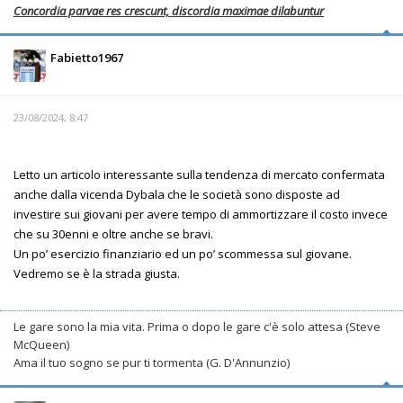
Concordia parvae res crescunt, discordia maximae dilabuntur
Fabietto1967
23/08/2024, 8:47
Letto un articolo interessante sulla tendenza di mercato confermata
anche dalla vicenda Dybala che le società sono disposte ad
investire sui giovani per avere tempo di ammortizzare il costo invece
che su 30enni e oltre anche se bravi.
Un po’ esercizio finanziario ed un po’ scommessa sul giovane.
Vedremo se è la strada giusta.
Le gare sono la mia vita. Prima o dopo le gare c'è solo attesa (Steve
McQueen)
Ama il tuo sogno se pur ti tormenta (G. D'Annunzio)