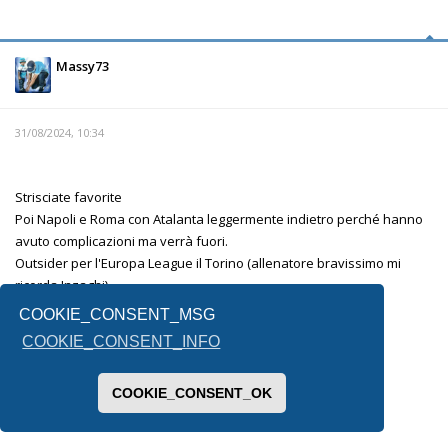
Massy73
31/08/2024, 10:34
Strisciate favorite
Poi Napoli e Roma con Atalanta leggermente indietro perché hanno
avuto complicazioni ma verrà fuori.
Outsider per l'Europa League il Torino (allenatore bravissimo mi
ricorda Inzaghi)
La fiorentina è l'altra incognita.
COOKIE_CONSENT_MSG
Lecce e Venezia mi sembrano messe male.
COOKIE_CONSENT_INFO
Per la terza retrocessa non saprei, forse il Monza .
COOKIE_CONSENT_OK
Inviato dal mio SM-F731B utilizzando Tapatalk