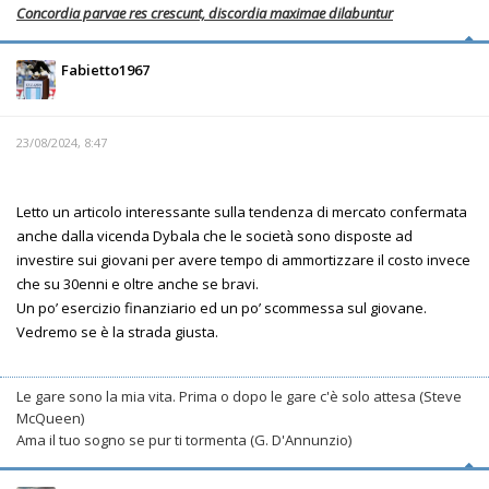
Concordia parvae res crescunt, discordia maximae dilabuntur
Fabietto1967
23/08/2024, 8:47
Letto un articolo interessante sulla tendenza di mercato confermata
anche dalla vicenda Dybala che le società sono disposte ad
investire sui giovani per avere tempo di ammortizzare il costo invece
che su 30enni e oltre anche se bravi.
Un po’ esercizio finanziario ed un po’ scommessa sul giovane.
Vedremo se è la strada giusta.
Le gare sono la mia vita. Prima o dopo le gare c'è solo attesa (Steve
McQueen)
Ama il tuo sogno se pur ti tormenta (G. D'Annunzio)