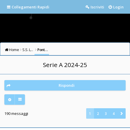
Collegamenti Rapidi
Iscriviti
Login
Home
S.S. LAZIO FORUM
Ponte Milvio
Serie A 2024-25
Rispondi
190 messaggi
1
2
3
4