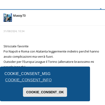
Massy73
31/08/2024, 10:34
Strisciate favorite
Poi Napoli e Roma con Atalanta leggermente indietro perché hanno
avuto complicazioni ma verrà fuori.
Outsider per l'Europa League il Torino (allenatore bravissimo mi
ricorda Inzaghi)
La fiorentina è l'altra incognita.
COOKIE_CONSENT_MSG
Lecce e Venezia mi sembrano messe male.
COOKIE_CONSENT_INFO
Per la terza retrocessa non saprei, forse il Monza .
COOKIE_CONSENT_OK
Inviato dal mio SM-F731B utilizzando Tapatalk