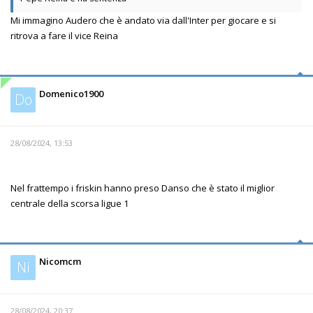
Mi immagino Audero che è andato via dall'Inter per giocare e si
ritrova a fare il vice Reina
Domenico1900
Do
28/08/2024, 13:53
Nel frattempo i friskin hanno preso Danso che è stato il miglior
centrale della scorsa ligue 1
Nicomcm
Ni
28/08/2024, 20:37