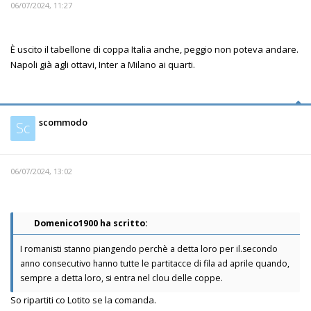
06/07/2024, 11:27
È uscito il tabellone di coppa Italia anche, peggio non poteva andare.
Napoli già agli ottavi, Inter a Milano ai quarti.
scommodo
Sc
06/07/2024, 13:02
Domenico1900 ha scritto:
I romanisti stanno piangendo perchè a detta loro per il.secondo
anno consecutivo hanno tutte le partitacce di fila ad aprile quando,
sempre a detta loro, si entra nel clou delle coppe.
So ripartiti co Lotito se la comanda.