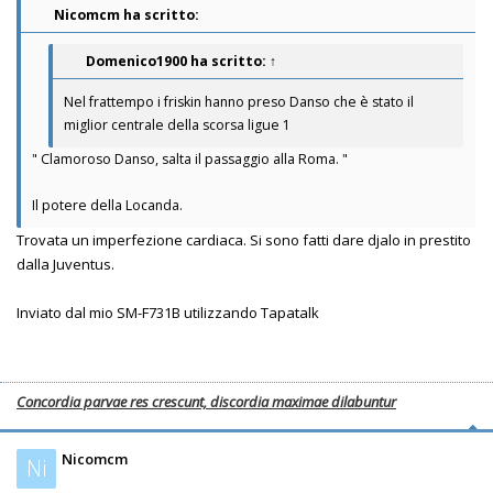
Nicomcm ha scritto:
Domenico1900
ha scritto:
↑
Nel frattempo i friskin hanno preso Danso che è stato il
miglior centrale della scorsa ligue 1
" Clamoroso Danso, salta il passaggio alla Roma. "
Il potere della Locanda.
Trovata un imperfezione cardiaca. Si sono fatti dare djalo in prestito
dalla Juventus.
Inviato dal mio SM-F731B utilizzando Tapatalk
Concordia parvae res crescunt, discordia maximae dilabuntur
Nicomcm
Ni