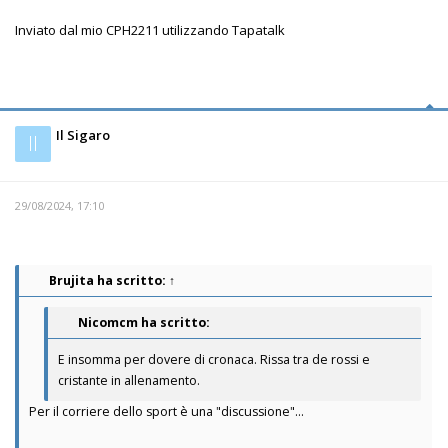
Inviato dal mio CPH2211 utilizzando Tapatalk
Il Sigaro
Il
29/08/2024, 17:10
Brujita
ha scritto:
↑
Nicomcm ha scritto:
E insomma per dovere di cronaca. Rissa tra de rossi e
cristante in allenamento.
Per il corriere dello sport è una "discussione"...