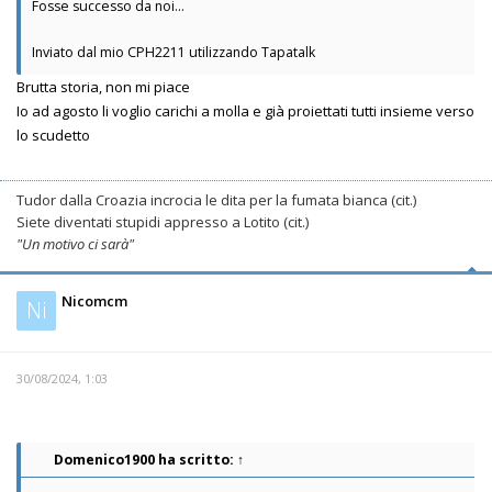
Fosse successo da noi...
Inviato dal mio CPH2211 utilizzando Tapatalk
Brutta storia, non mi piace
Io ad agosto li voglio carichi a molla e già proiettati tutti insieme verso
lo scudetto
Tudor dalla Croazia incrocia le dita per la fumata bianca (cit.)
Siete diventati stupidi appresso a Lotito (cit.)
"Un motivo ci sarà"
Nicomcm
Ni
30/08/2024, 1:03
Domenico1900
ha scritto:
↑