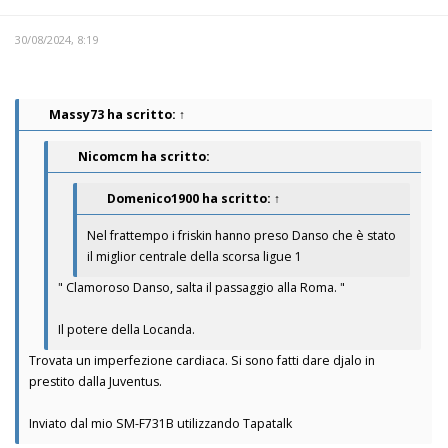
30/08/2024, 8:19
Massy73
ha scritto:
↑
Nicomcm ha scritto:
Domenico1900
ha scritto:
↑
Nel frattempo i friskin hanno preso Danso che è stato
il miglior centrale della scorsa ligue 1
" Clamoroso Danso, salta il passaggio alla Roma. "
Il potere della Locanda.
Trovata un imperfezione cardiaca. Si sono fatti dare djalo in
prestito dalla Juventus.
Inviato dal mio SM-F731B utilizzando Tapatalk