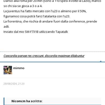
Danso alla roma per 20 mln (sono a 110 spesi 4 volte la Lazio), manco
so chi sia se gioca a 3 o a 4.
La Juventus ha fatto mercato con l'u23 o almeno per il 50%,
figuriamoci cosa potrà farci l'atalanta con l'u23.
La fiorentina, che rischia di andare fuori dalla conference, prende
adli.
Inviato dal mio SM-F731B utilizzando Tapatalk
Concordia parvae res crescunt, discordia maximae dilabuntur
mimmo
28/08/2024, 21:20
Nicomcm ha scritto: