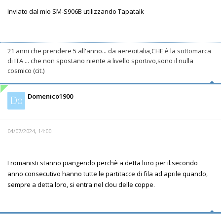
Inviato dal mio SM-S906B utilizzando Tapatalk
21 anni che prendere 5 all'anno... da aereoitalia,CHE è la sottomarca
di ITA ... che non spostano niente a livello sportivo,sono il nulla
cosmico (cit.)
Domenico1900
Do
04/07/2024, 14:00
I romanisti stanno piangendo perchè a detta loro per il.secondo
anno consecutivo hanno tutte le partitacce di fila ad aprile quando,
sempre a detta loro, si entra nel clou delle coppe.