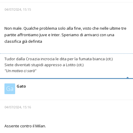
04/07/2024, 15:15
Non male. Qualche problema solo alla fine, visto che nelle ultime tre
partite affrontiamo Juve e Inter. Speriamo di arrivarci con una
classifica già definita
Tudor dalla Croazia incrocia le dita per la fumata bianca (cit.)
Siete diventati stupidi appresso a Lotito (cit.)
"Un motivo ci sarà"
Gato
Ga
04/07/2024, 15:16
Assente contro il Milan.