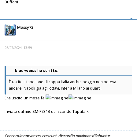
Buffoni
Massy73
06/07/2024, 13:59
blau-weiss ha scritto:
È uscito il tabellone di coppa Italia anche, peggio non poteva
andare. Napoli già agli ottavi, Inter a Milano ai quarti.
Era uscito un mese fa
Inviato dal mio SM-F731B utilizzando Tapatalk
Concordia parvae res crescunt, discordia maximae dilabuntur