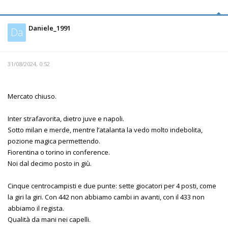
Daniele_1991
Da
31/08/2024, 0:52
Mercato chiuso.
Inter strafavorita, dietro juve e napoli.
Sotto milan e merde, mentre l’atalanta la vedo molto indebolita,
pozione magica permettendo.
Fiorentina o torino in conference.
Noi dal decimo posto in giù.
Cinque centrocampisti e due punte: sette giocatori per 4 posti, come
la giri la giri. Con 442 non abbiamo cambi in avanti, con il 433 non
abbiamo il regista.
Qualità da mani nei capelli.