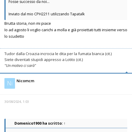
Fosse successo da noi...
Inviato dal mio CPH2211 utilizzando Tapatalk
Brutta storia, non mi piace
Io ad agosto li voglio carichi a molla e già proiettati tutti insieme verso
lo scudetto
Tudor dalla Croazia incrocia le dita per la fumata bianca (cit.)
Siete diventati stupidi appresso a Lotito (cit.)
"Un motivo ci sarà"
Nicomcm
Ni
30/08/2024, 1:03
Domenico1900
ha scritto:
↑