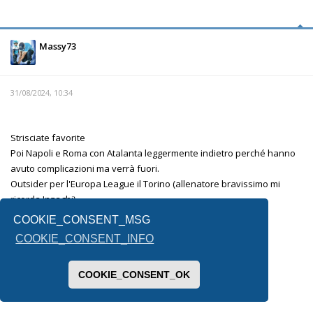
Massy73
31/08/2024, 10:34
Strisciate favorite
Poi Napoli e Roma con Atalanta leggermente indietro perché hanno
avuto complicazioni ma verrà fuori.
Outsider per l'Europa League il Torino (allenatore bravissimo mi
ricorda Inzaghi)
La fiorentina è l'altra incognita.
COOKIE_CONSENT_MSG
Lecce e Venezia mi sembrano messe male.
COOKIE_CONSENT_INFO
Per la terza retrocessa non saprei, forse il Monza .
COOKIE_CONSENT_OK
Inviato dal mio SM-F731B utilizzando Tapatalk