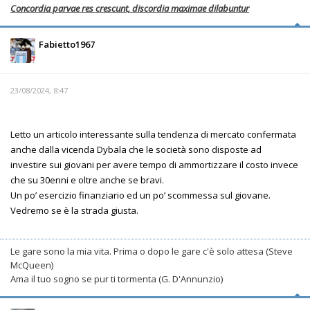
Concordia parvae res crescunt, discordia maximae dilabuntur
Fabietto1967
23/08/2024, 8:47
Letto un articolo interessante sulla tendenza di mercato confermata
anche dalla vicenda Dybala che le società sono disposte ad
investire sui giovani per avere tempo di ammortizzare il costo invece
che su 30enni e oltre anche se bravi.
Un po’ esercizio finanziario ed un po’ scommessa sul giovane.
Vedremo se è la strada giusta.
Le gare sono la mia vita. Prima o dopo le gare c'è solo attesa (Steve
McQueen)
Ama il tuo sogno se pur ti tormenta (G. D'Annunzio)