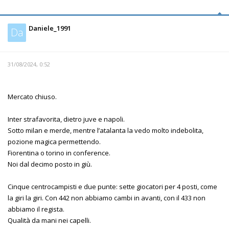
Daniele_1991
Da
31/08/2024, 0:52
Mercato chiuso.
Inter strafavorita, dietro juve e napoli.
Sotto milan e merde, mentre l’atalanta la vedo molto indebolita,
pozione magica permettendo.
Fiorentina o torino in conference.
Noi dal decimo posto in giù.
Cinque centrocampisti e due punte: sette giocatori per 4 posti, come
la giri la giri. Con 442 non abbiamo cambi in avanti, con il 433 non
abbiamo il regista.
Qualità da mani nei capelli.