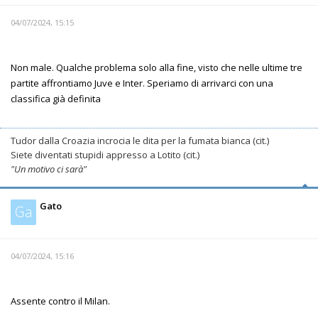
04/07/2024, 15:15
Non male. Qualche problema solo alla fine, visto che nelle ultime tre
partite affrontiamo Juve e Inter. Speriamo di arrivarci con una
classifica già definita
Tudor dalla Croazia incrocia le dita per la fumata bianca (cit.)
Siete diventati stupidi appresso a Lotito (cit.)
"Un motivo ci sarà"
Gato
Ga
04/07/2024, 15:16
Assente contro il Milan.