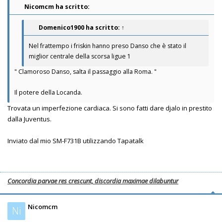
Nicomcm ha scritto:
Domenico1900
ha scritto:
↑
Nel frattempo i friskin hanno preso Danso che è stato il
miglior centrale della scorsa ligue 1
" Clamoroso Danso, salta il passaggio alla Roma. "
Il potere della Locanda.
Trovata un imperfezione cardiaca. Si sono fatti dare djalo in prestito
dalla Juventus.
Inviato dal mio SM-F731B utilizzando Tapatalk
Concordia parvae res crescunt, discordia maximae dilabuntur
Nicomcm
Ni