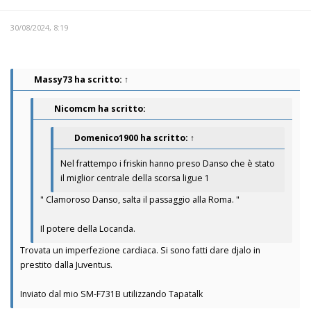
30/08/2024, 8:19
Massy73
ha scritto:
↑
Nicomcm ha scritto:
Domenico1900
ha scritto:
↑
Nel frattempo i friskin hanno preso Danso che è stato
il miglior centrale della scorsa ligue 1
" Clamoroso Danso, salta il passaggio alla Roma. "
Il potere della Locanda.
Trovata un imperfezione cardiaca. Si sono fatti dare djalo in
prestito dalla Juventus.
Inviato dal mio SM-F731B utilizzando Tapatalk