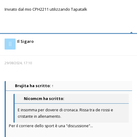
Inviato dal mio CPH2211 utilizzando Tapatalk
Il Sigaro
Il
29/08/2024, 17:10
Brujita
ha scritto:
↑
Nicomcm ha scritto:
E insomma per dovere di cronaca. Rissa tra de rossi e
cristante in allenamento.
Per il corriere dello sport è una "discussione"...