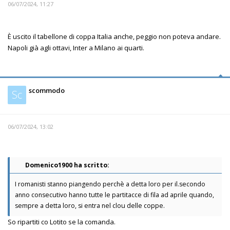
06/07/2024, 11:27
È uscito il tabellone di coppa Italia anche, peggio non poteva andare.
Napoli già agli ottavi, Inter a Milano ai quarti.
scommodo
Sc
06/07/2024, 13:02
Domenico1900 ha scritto:
I romanisti stanno piangendo perchè a detta loro per il.secondo
anno consecutivo hanno tutte le partitacce di fila ad aprile quando,
sempre a detta loro, si entra nel clou delle coppe.
So ripartiti co Lotito se la comanda.