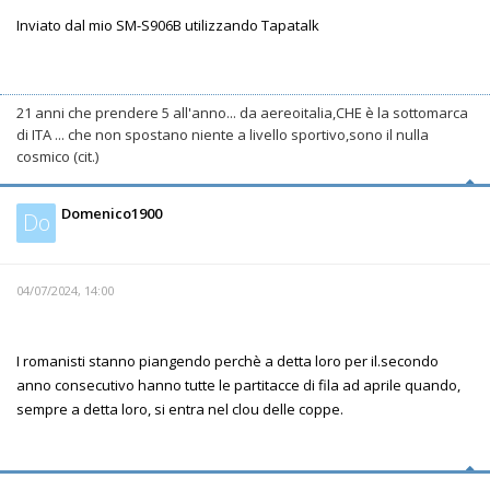
Inviato dal mio SM-S906B utilizzando Tapatalk
21 anni che prendere 5 all'anno... da aereoitalia,CHE è la sottomarca
di ITA ... che non spostano niente a livello sportivo,sono il nulla
cosmico (cit.)
Domenico1900
Do
04/07/2024, 14:00
I romanisti stanno piangendo perchè a detta loro per il.secondo
anno consecutivo hanno tutte le partitacce di fila ad aprile quando,
sempre a detta loro, si entra nel clou delle coppe.