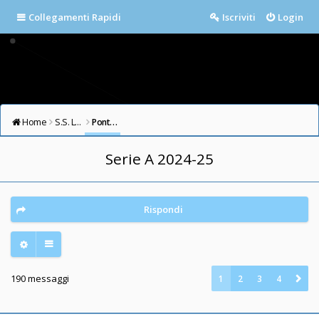
Collegamenti Rapidi
Iscriviti
Login
Home
S.S. LAZIO FORUM
Ponte Milvio
Serie A 2024-25
Rispondi
190 messaggi
1
2
3
4