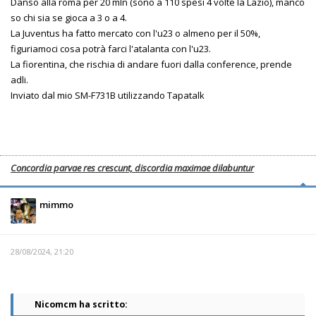
Danso alla roma per 20 mln (sono a 110 spesi 4 volte la Lazio), manco
so chi sia se gioca a 3 o a 4.
La Juventus ha fatto mercato con l'u23 o almeno per il 50%,
figuriamoci cosa potrà farci l'atalanta con l'u23.
La fiorentina, che rischia di andare fuori dalla conference, prende
adli.
Inviato dal mio SM-F731B utilizzando Tapatalk
Concordia parvae res crescunt, discordia maximae dilabuntur
mimmo
28/08/2024, 21:20
Nicomcm ha scritto: