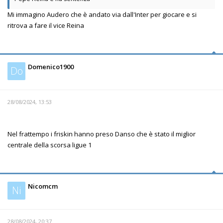
Mi immagino Audero che è andato via dall'Inter per giocare e si
ritrova a fare il vice Reina
Domenico1900
Do
28/08/2024, 13:53
Nel frattempo i friskin hanno preso Danso che è stato il miglior
centrale della scorsa ligue 1
Nicomcm
Ni
28/08/2024, 20:37