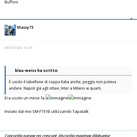
Buffoni
Massy73
06/07/2024, 13:59
blau-weiss ha scritto:
È uscito il tabellone di coppa Italia anche, peggio non poteva
andare. Napoli già agli ottavi, Inter a Milano ai quarti.
Era uscito un mese fa
Inviato dal mio SM-F731B utilizzando Tapatalk
Concordia parvae res crescunt, discordia maximae dilabuntur