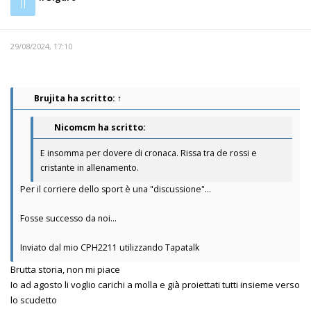
Il
29/08/2024, 17:10
Brujita
ha scritto:
↑
Nicomcm ha scritto:
E insomma per dovere di cronaca. Rissa tra de rossi e
cristante in allenamento.
Per il corriere dello sport è una "discussione"...
Fosse successo da noi...
Inviato dal mio CPH2211 utilizzando Tapatalk
Brutta storia, non mi piace
Io ad agosto li voglio carichi a molla e già proiettati tutti insieme verso
lo scudetto