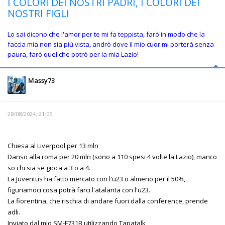
I COLORI DEI NOSTRI PADRI, I COLORI DEI
NOSTRI FIGLI
Lo sai dicono che l'amor per te mi fa teppista, farò in modo che la
faccia mia non sia più vista, andrò dove il mio cuor mi porterà senza
paura, farò quel che potrò per la mia Lazio!
Massy73
28/08/2024, 21:05
Chiesa al Liverpool per 13 mln
Danso alla roma per 20 mln (sono a 110 spesi 4 volte la Lazio), manco
so chi sia se gioca a 3 o a 4.
La Juventus ha fatto mercato con l'u23 o almeno per il 50%,
figuriamoci cosa potrà farci l'atalanta con l'u23.
La fiorentina, che rischia di andare fuori dalla conference, prende
adli.
Inviato dal mio SM-F731B utilizzando Tapatalk