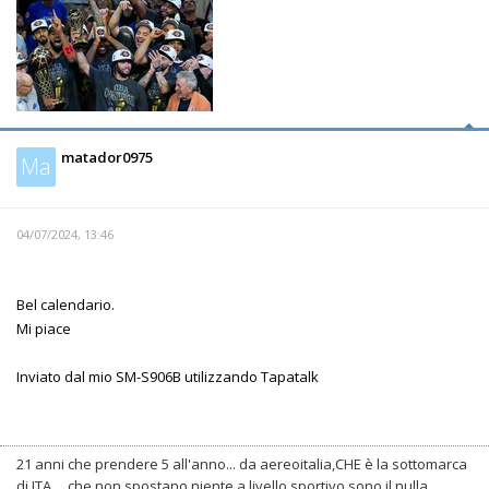
matador0975
Ma
04/07/2024, 13:46
Bel calendario.
Mi piace
Inviato dal mio SM-S906B utilizzando Tapatalk
21 anni che prendere 5 all'anno... da aereoitalia,CHE è la sottomarca
di ITA ... che non spostano niente a livello sportivo,sono il nulla