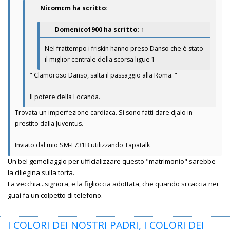
Nicomcm ha scritto:
Domenico1900
ha scritto:
↑
Nel frattempo i friskin hanno preso Danso che è stato
il miglior centrale della scorsa ligue 1
" Clamoroso Danso, salta il passaggio alla Roma. "
Il potere della Locanda.
Trovata un imperfezione cardiaca. Si sono fatti dare djalo in
prestito dalla Juventus.
Inviato dal mio SM-F731B utilizzando Tapatalk
Un bel gemellaggio per ufficializzare questo "matrimonio" sarebbe
la ciliegina sulla torta.
La vecchia...signora, e la figlioccia adottata, che quando si caccia nei
guai fa un colpetto di telefono.
I COLORI DEI NOSTRI PADRI, I COLORI DEI