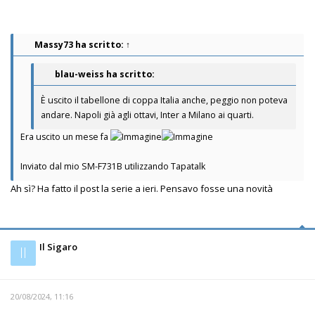
Massy73
ha scritto:
↑
blau-weiss ha scritto:
È uscito il tabellone di coppa Italia anche, peggio non poteva
andare. Napoli già agli ottavi, Inter a Milano ai quarti.
Era uscito un mese fa
Inviato dal mio SM-F731B utilizzando Tapatalk
Ah sì? Ha fatto il post la serie a ieri. Pensavo fosse una novità
Il Sigaro
Il
20/08/2024, 11:16