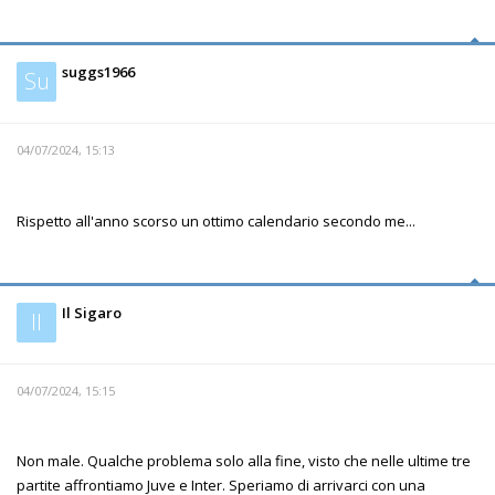
suggs1966
Su
04/07/2024, 15:13
Rispetto all'anno scorso un ottimo calendario secondo me...
Il Sigaro
Il
04/07/2024, 15:15
Non male. Qualche problema solo alla fine, visto che nelle ultime tre
partite affrontiamo Juve e Inter. Speriamo di arrivarci con una