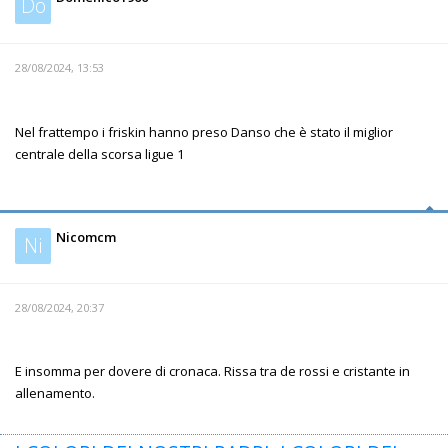
Do
28/08/2024, 13:53
Nel frattempo i friskin hanno preso Danso che è stato il miglior
centrale della scorsa ligue 1
Nicomcm
Ni
28/08/2024, 20:37
E insomma per dovere di cronaca. Rissa tra de rossi e cristante in
allenamento.