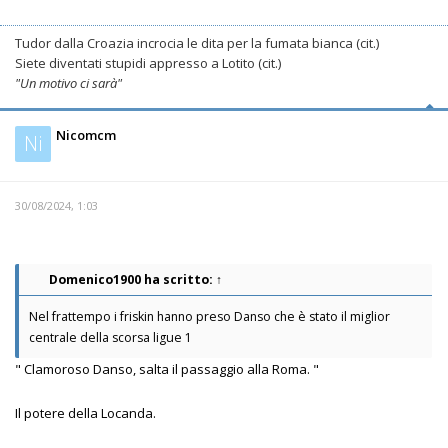
Tudor dalla Croazia incrocia le dita per la fumata bianca (cit.)
Siete diventati stupidi appresso a Lotito (cit.)
"Un motivo ci sarà"
Nicomcm
Ni
30/08/2024, 1:03
Domenico1900
ha scritto:
↑
Nel frattempo i friskin hanno preso Danso che è stato il miglior
centrale della scorsa ligue 1
" Clamoroso Danso, salta il passaggio alla Roma. "
Il potere della Locanda.