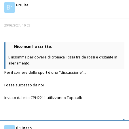
Brujita
Br
29/08/2024, 10:05
Nicomcm ha scritto:
E insomma per dovere di cronaca. Rissa tra de rossi e cristante in
allenamento.
Per il corriere dello sport è una "discussione"...
Fosse successo da noi...
Inviato dal mio CPH2211 utilizzando Tapatalk
Il Sigaro