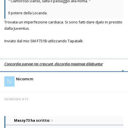
" Clamoroso Danso, salta il passaggio alla Roma. "
Il potere della Locanda.
Trovata un imperfezione cardiaca. Si sono fatti dare djalo in prestito
dalla Juventus.
Inviato dal mio SM-F731B utilizzando Tapatalk
Concordia parvae res crescunt, discordia maximae dilabuntur
Nicomcm
Ni
30/08/2024, 8:19
Massy73
ha scritto:
↑