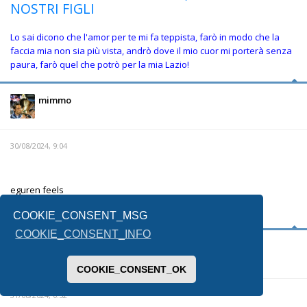
NOSTRI FIGLI
Lo sai dicono che l'amor per te mi fa teppista, farò in modo che la
faccia mia non sia più vista, andrò dove il mio cuor mi porterà senza
paura, farò quel che potrò per la mia Lazio!
mimmo
30/08/2024, 9:04
eguren feels
COOKIE_CONSENT_MSG
COOKIE_CONSENT_INFO
Daniele_1991
Da
COOKIE_CONSENT_OK
31/08/2024, 0:52