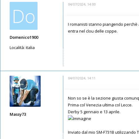
04/07/2024, 14:00
Do
I romanisti stanno piangendo perchè a 
entra nel clou delle coppe.
Domenico1900
Località:
italia
Messaggi: 3791
Iscritto il:
12/05/2019, 14:22
04/07/2024, 14:11
Non so se è la sezione giusta comunque
Prima col Venezia ultima col Lecce.
Derby 5 gennaio e 13 aprile.
Massy73
Messaggi: 12583
Iscritto il:
11/05/2019, 22:28
Inviato dal mio SM-F731B utilizzando 