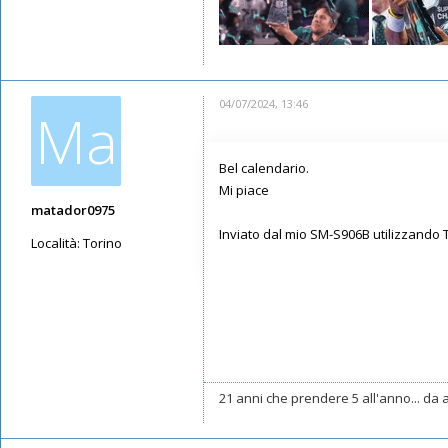
04/07/2024, 13:46
Ma
Bel calendario.
Mi piace
matador0975
Inviato dal mio SM-S906B utilizzando 
Località:
Torino
Messaggi: 7465
Iscritto il:
19/07/2019, 13:43
21 anni che prendere 5 all'anno... da a