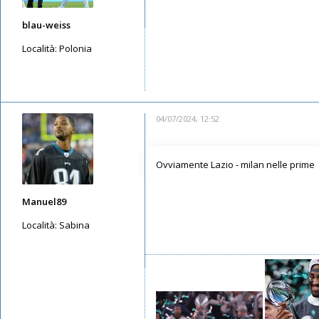
blau-weiss
Località:
Polonia
Messaggi: 4533
Iscritto il:
15/05/2019, 15:01
04/07/2024, 12:52
Ovviamente Lazio - milan nelle prime
Manuel89
Località:
Sabina
Messaggi: 3870
Iscritto il:
11/05/2019, 23:50