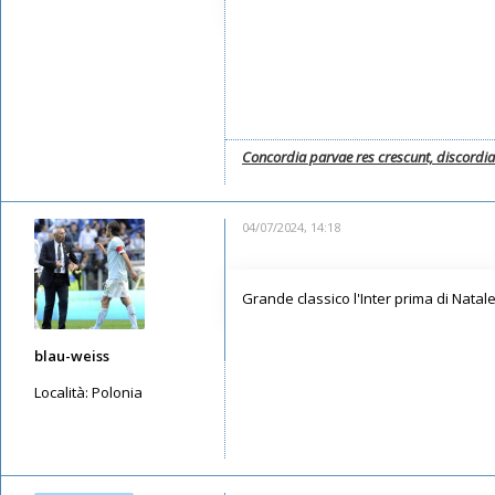
Concordia parvae res crescunt, discordi
04/07/2024, 14:18
Grande classico l'Inter prima di Nata
blau-weiss
Località:
Polonia
Messaggi: 4533
Iscritto il:
15/05/2019, 15:01