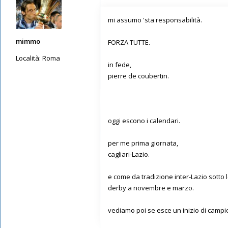
mi assumo 'sta responsabilità.
mimmo
FORZA TUTTE.
Località:
Roma
in fede,
Messaggi: 5650
pierre de coubertin.
Iscritto il:
13/05/2019, 1:30
oggi escono i calendari.
per me prima giornata,
cagliari-Lazio.
e come da tradizione inter-Lazio sotto l
derby a novembre e marzo.
vediamo poi se esce un inizio di campi