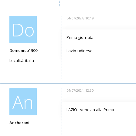
04/07/2024, 10:19
Do
Prima giornata
Domenico1900
Lazio-udinese
Località:
italia
Messaggi: 3791
Iscritto il:
12/05/2019, 14:22
04/07/2024, 12:30
An
LAZIO - venezia alla Prima
Ancherani
Messaggi: 1747