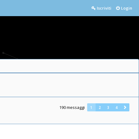
Iscriviti
Login
190 messaggi
1
2
3
4