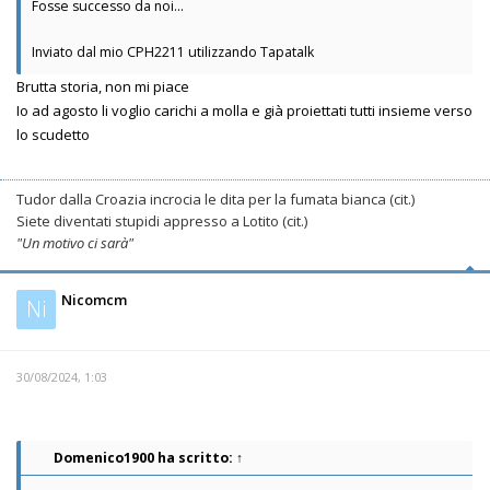
Fosse successo da noi...
Inviato dal mio CPH2211 utilizzando Tapatalk
Brutta storia, non mi piace
Io ad agosto li voglio carichi a molla e già proiettati tutti insieme verso
lo scudetto
Tudor dalla Croazia incrocia le dita per la fumata bianca (cit.)
Siete diventati stupidi appresso a Lotito (cit.)
"Un motivo ci sarà"
Nicomcm
Ni
30/08/2024, 1:03
Domenico1900
ha scritto:
↑