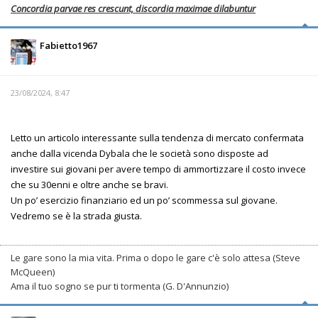
Concordia parvae res crescunt, discordia maximae dilabuntur
Fabietto1967
23/08/2024, 8:47
Letto un articolo interessante sulla tendenza di mercato confermata
anche dalla vicenda Dybala che le società sono disposte ad
investire sui giovani per avere tempo di ammortizzare il costo invece
che su 30enni e oltre anche se bravi.
Un po’ esercizio finanziario ed un po’ scommessa sul giovane.
Vedremo se è la strada giusta.
Le gare sono la mia vita. Prima o dopo le gare c'è solo attesa (Steve
McQueen)
Ama il tuo sogno se pur ti tormenta (G. D'Annunzio)