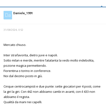
Daniele_1991
Da
31/08/2024, 0:52
Mercato chiuso.
Inter strafavorita, dietro juve e napoli.
Sotto milan e merde, mentre l’atalanta la vedo molto indebolita,
pozione magica permettendo.
Fiorentina o torino in conference.
Noi dal decimo posto in giù.
Cinque centrocampisti e due punte: sette giocatori per 4 posti, come
la giri la giri. Con 442 non abbiamo cambi in avanti, con il 433 non
abbiamo il regista.
Qualità da mani nei capelli.