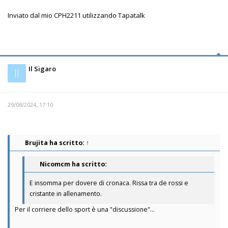
Inviato dal mio CPH2211 utilizzando Tapatalk
Il Sigaro
Il
29/08/2024, 17:10
Brujita
ha scritto:
↑
Nicomcm ha scritto:
E insomma per dovere di cronaca. Rissa tra de rossi e
cristante in allenamento.
Per il corriere dello sport è una "discussione"...