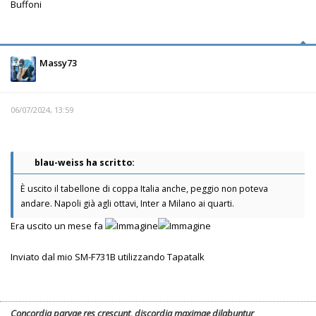
Buffoni
Massy73
06/07/2024, 13:59
blau-weiss ha scritto:
È uscito il tabellone di coppa Italia anche, peggio non poteva
andare. Napoli già agli ottavi, Inter a Milano ai quarti.
Era uscito un mese fa
Inviato dal mio SM-F731B utilizzando Tapatalk
Concordia parvae res crescunt, discordia maximae dilabuntur