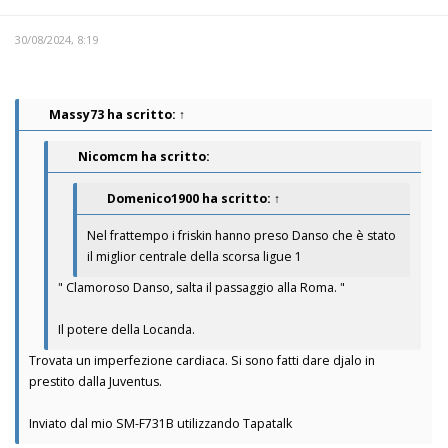
30/08/2024, 8:19
Massy73
ha scritto:
↑
Nicomcm ha scritto:
Domenico1900
ha scritto:
↑
Nel frattempo i friskin hanno preso Danso che è stato
il miglior centrale della scorsa ligue 1
" Clamoroso Danso, salta il passaggio alla Roma. "
Il potere della Locanda.
Trovata un imperfezione cardiaca. Si sono fatti dare djalo in
prestito dalla Juventus.
Inviato dal mio SM-F731B utilizzando Tapatalk