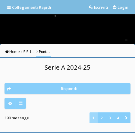
Collegamenti Rapidi
Iscriviti
Login
Home
S.S. LAZIO FORUM
Ponte Milvio
Serie A 2024-25
Rispondi
190 messaggi
1
2
3
4