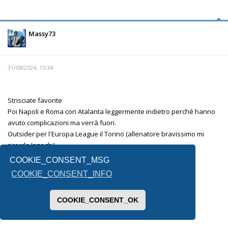
Massy73
31/08/2024, 10:34
Strisciate favorite
Poi Napoli e Roma con Atalanta leggermente indietro perché hanno
avuto complicazioni ma verrà fuori.
Outsider per l'Europa League il Torino (allenatore bravissimo mi
ricorda Inzaghi)
La fiorentina è l'altra incognita.
COOKIE_CONSENT_MSG
Lecce e Venezia mi sembrano messe male.
COOKIE_CONSENT_INFO
Per la terza retrocessa non saprei, forse il Monza .
COOKIE_CONSENT_OK
Inviato dal mio SM-F731B utilizzando Tapatalk