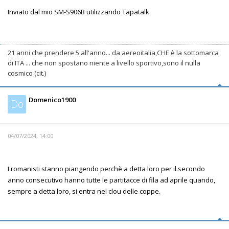
Inviato dal mio SM-S906B utilizzando Tapatalk
21 anni che prendere 5 all'anno... da aereoitalia,CHE è la sottomarca
di ITA ... che non spostano niente a livello sportivo,sono il nulla
cosmico (cit.)
Domenico1900
Do
04/07/2024, 14:00
I romanisti stanno piangendo perchè a detta loro per il.secondo
anno consecutivo hanno tutte le partitacce di fila ad aprile quando,
sempre a detta loro, si entra nel clou delle coppe.