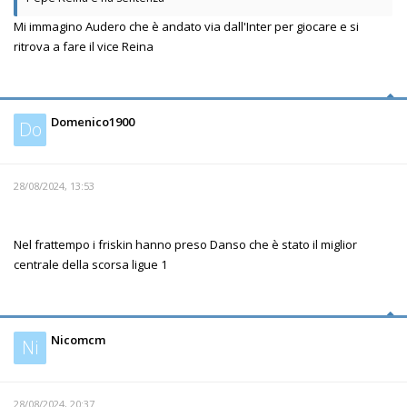
Mi immagino Audero che è andato via dall'Inter per giocare e si
ritrova a fare il vice Reina
Domenico1900
Do
28/08/2024, 13:53
Nel frattempo i friskin hanno preso Danso che è stato il miglior
centrale della scorsa ligue 1
Nicomcm
Ni
28/08/2024, 20:37