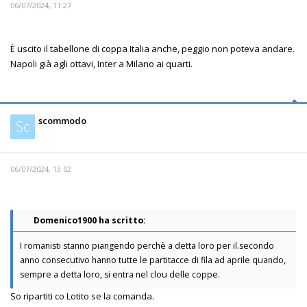
06/07/2024, 11:27
È uscito il tabellone di coppa Italia anche, peggio non poteva andare.
Napoli già agli ottavi, Inter a Milano ai quarti.
scommodo
Sc
06/07/2024, 13:02
Domenico1900 ha scritto:
I romanisti stanno piangendo perchè a detta loro per il.secondo
anno consecutivo hanno tutte le partitacce di fila ad aprile quando,
sempre a detta loro, si entra nel clou delle coppe.
So ripartiti co Lotito se la comanda.