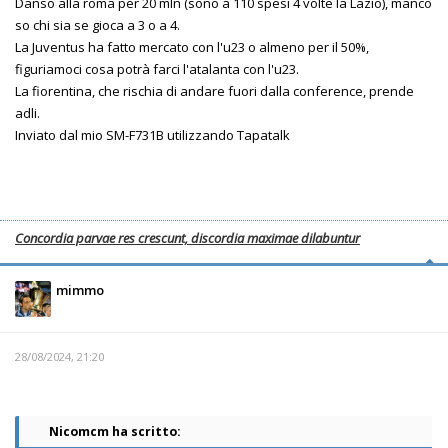
Danso alla roma per 20 mln (sono a 110 spesi 4 volte la Lazio), manco
so chi sia se gioca a 3 o a 4.
La Juventus ha fatto mercato con l'u23 o almeno per il 50%,
figuriamoci cosa potrà farci l'atalanta con l'u23.
La fiorentina, che rischia di andare fuori dalla conference, prende
adli.
Inviato dal mio SM-F731B utilizzando Tapatalk
Concordia parvae res crescunt, discordia maximae dilabuntur
mimmo
28/08/2024, 21:20
Nicomcm ha scritto: