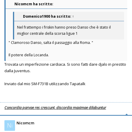
Nicomcm ha scritto:
Domenico1900
ha scritto:
↑
Nel frattempo i friskin hanno preso Danso che è stato il
miglior centrale della scorsa ligue 1
" Clamoroso Danso, salta il passaggio alla Roma. "
Il potere della Locanda.
Trovata un imperfezione cardiaca. Si sono fatti dare djalo in prestito
dalla Juventus.
Inviato dal mio SM-F731B utilizzando Tapatalk
Concordia parvae res crescunt, discordia maximae dilabuntur
Nicomcm
Ni