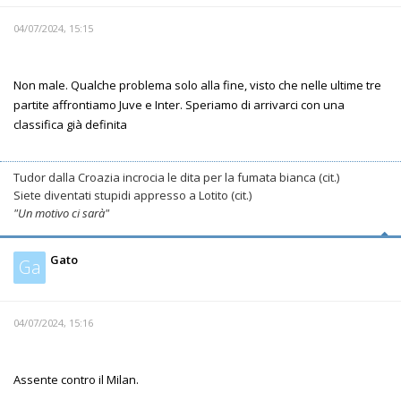
04/07/2024, 15:15
Non male. Qualche problema solo alla fine, visto che nelle ultime tre
partite affrontiamo Juve e Inter. Speriamo di arrivarci con una
classifica già definita
Tudor dalla Croazia incrocia le dita per la fumata bianca (cit.)
Siete diventati stupidi appresso a Lotito (cit.)
"Un motivo ci sarà"
Gato
Ga
04/07/2024, 15:16
Assente contro il Milan.