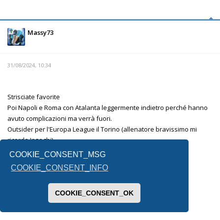
Massy73
31/08/2024, 10:34
Strisciate favorite
Poi Napoli e Roma con Atalanta leggermente indietro perché hanno
avuto complicazioni ma verrà fuori.
Outsider per l'Europa League il Torino (allenatore bravissimo mi
ricorda Inzaghi)
La fiorentina è l'altra incognita.
COOKIE_CONSENT_MSG
Lecce e Venezia mi sembrano messe male.
COOKIE_CONSENT_INFO
Per la terza retrocessa non saprei, forse il Monza .
COOKIE_CONSENT_OK
Inviato dal mio SM-F731B utilizzando Tapatalk