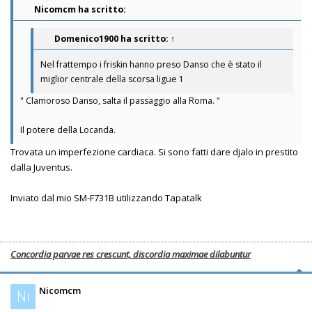
Nicomcm ha scritto:
Domenico1900
ha scritto:
↑
Nel frattempo i friskin hanno preso Danso che è stato il
miglior centrale della scorsa ligue 1
" Clamoroso Danso, salta il passaggio alla Roma. "
Il potere della Locanda.
Trovata un imperfezione cardiaca. Si sono fatti dare djalo in prestito
dalla Juventus.
Inviato dal mio SM-F731B utilizzando Tapatalk
Concordia parvae res crescunt, discordia maximae dilabuntur
Nicomcm
Ni