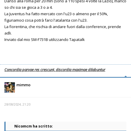
Danso alla roma per 20 mln (sono a 110 spesi 4 volte la Lazio), manco
so chi sia se gioca a 3 o a 4.
La Juventus ha fatto mercato con l'u23 o almeno per il 50%,
figuriamoci cosa potrà farci l'atalanta con l'u23.
La fiorentina, che rischia di andare fuori dalla conference, prende
adli.
Inviato dal mio SM-F731B utilizzando Tapatalk
Concordia parvae res crescunt, discordia maximae dilabuntur
mimmo
28/08/2024, 21:20
Nicomcm ha scritto: