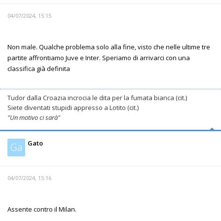
04/07/2024, 15:15
Non male. Qualche problema solo alla fine, visto che nelle ultime tre
partite affrontiamo Juve e Inter. Speriamo di arrivarci con una
classifica già definita
Tudor dalla Croazia incrocia le dita per la fumata bianca (cit.)
Siete diventati stupidi appresso a Lotito (cit.)
"Un motivo ci sarà"
Gato
Ga
04/07/2024, 15:16
Assente contro il Milan.