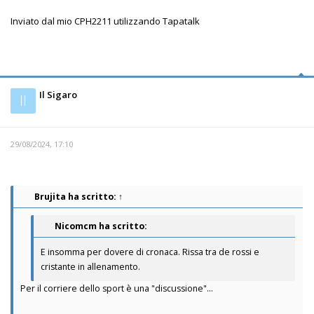
Inviato dal mio CPH2211 utilizzando Tapatalk
Il Sigaro
Il
29/08/2024, 17:10
Brujita
ha scritto:
↑
Nicomcm ha scritto:
E insomma per dovere di cronaca. Rissa tra de rossi e
cristante in allenamento.
Per il corriere dello sport è una "discussione"...