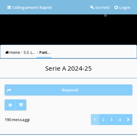
Collegamenti Rapidi
Iscriviti
Login
Home
S.S. LAZIO FORUM
Ponte Milvio
Serie A 2024-25
Rispondi
190 messaggi
1
2
3
4