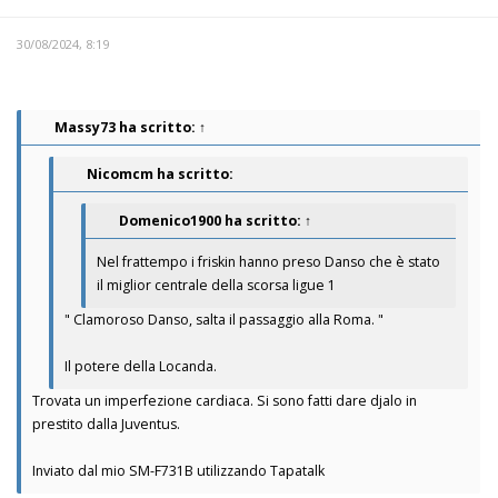
30/08/2024, 8:19
Massy73
ha scritto:
↑
Nicomcm ha scritto:
Domenico1900
ha scritto:
↑
Nel frattempo i friskin hanno preso Danso che è stato
il miglior centrale della scorsa ligue 1
" Clamoroso Danso, salta il passaggio alla Roma. "
Il potere della Locanda.
Trovata un imperfezione cardiaca. Si sono fatti dare djalo in
prestito dalla Juventus.
Inviato dal mio SM-F731B utilizzando Tapatalk