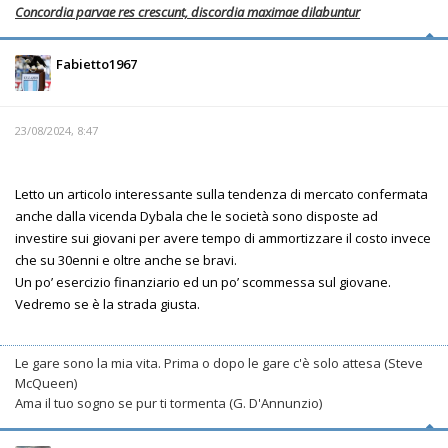
Concordia parvae res crescunt, discordia maximae dilabuntur
Fabietto1967
23/08/2024, 8:47
Letto un articolo interessante sulla tendenza di mercato confermata
anche dalla vicenda Dybala che le società sono disposte ad
investire sui giovani per avere tempo di ammortizzare il costo invece
che su 30enni e oltre anche se bravi.
Un po’ esercizio finanziario ed un po’ scommessa sul giovane.
Vedremo se è la strada giusta.
Le gare sono la mia vita. Prima o dopo le gare c'è solo attesa (Steve
McQueen)
Ama il tuo sogno se pur ti tormenta (G. D'Annunzio)