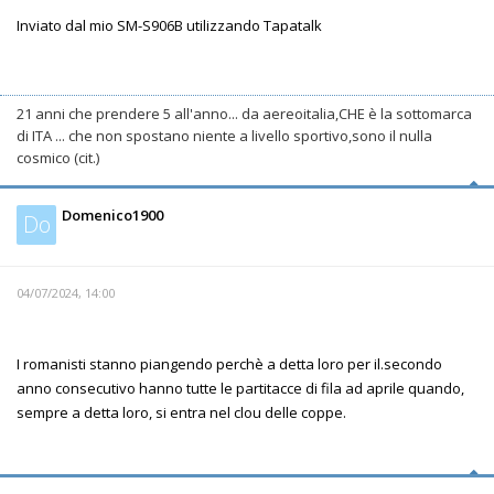
Inviato dal mio SM-S906B utilizzando Tapatalk
21 anni che prendere 5 all'anno... da aereoitalia,CHE è la sottomarca
di ITA ... che non spostano niente a livello sportivo,sono il nulla
cosmico (cit.)
Domenico1900
Do
04/07/2024, 14:00
I romanisti stanno piangendo perchè a detta loro per il.secondo
anno consecutivo hanno tutte le partitacce di fila ad aprile quando,
sempre a detta loro, si entra nel clou delle coppe.