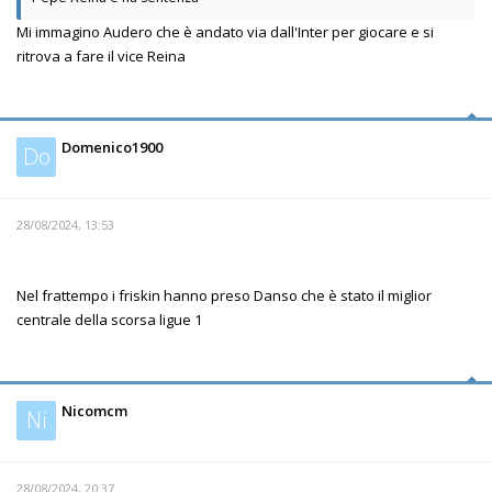
Mi immagino Audero che è andato via dall'Inter per giocare e si
ritrova a fare il vice Reina
Domenico1900
Do
28/08/2024, 13:53
Nel frattempo i friskin hanno preso Danso che è stato il miglior
centrale della scorsa ligue 1
Nicomcm
Ni
28/08/2024, 20:37