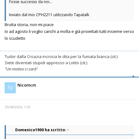
Fosse successo da noi...
Inviato dal mio CPH2211 utilizzando Tapatalk
Brutta storia, non mi piace
Io ad agosto li voglio carichi a molla e già proiettati tutti insieme verso
lo scudetto
Tudor dalla Croazia incrocia le dita per la fumata bianca (cit.)
Siete diventati stupidi appresso a Lotito (cit.)
"Un motivo ci sarà"
Nicomcm
Ni
30/08/2024, 1:03
Domenico1900
ha scritto:
↑