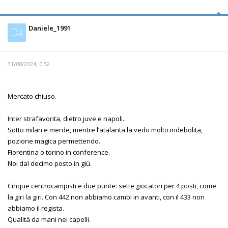
Daniele_1991
Da
31/08/2024, 0:52
Mercato chiuso.
Inter strafavorita, dietro juve e napoli.
Sotto milan e merde, mentre l’atalanta la vedo molto indebolita,
pozione magica permettendo.
Fiorentina o torino in conference.
Noi dal decimo posto in giù.
Cinque centrocampisti e due punte: sette giocatori per 4 posti, come
la giri la giri. Con 442 non abbiamo cambi in avanti, con il 433 non
abbiamo il regista.
Qualità da mani nei capelli.