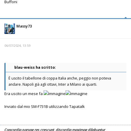
Buffoni
Massy73
06/07/2024, 13:59
blau-weiss ha scritto:
È uscito il tabellone di coppa Italia anche, peggio non poteva
andare. Napoli già agli ottavi, Inter a Milano ai quarti.
Era uscito un mese fa
Inviato dal mio SM-F731B utilizzando Tapatalk
Concordia parvae res crescunt, discordia maximae dilabuntur