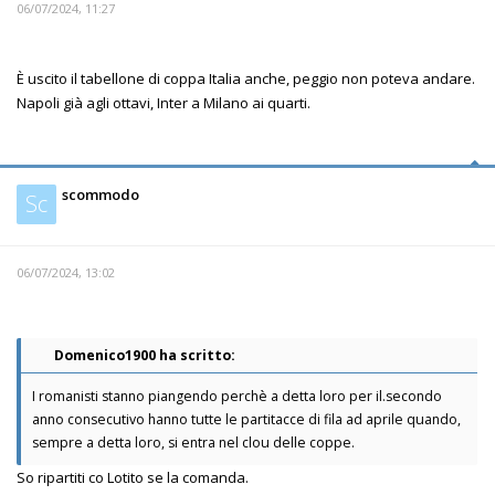
06/07/2024, 11:27
È uscito il tabellone di coppa Italia anche, peggio non poteva andare.
Napoli già agli ottavi, Inter a Milano ai quarti.
scommodo
Sc
06/07/2024, 13:02
Domenico1900 ha scritto:
I romanisti stanno piangendo perchè a detta loro per il.secondo
anno consecutivo hanno tutte le partitacce di fila ad aprile quando,
sempre a detta loro, si entra nel clou delle coppe.
So ripartiti co Lotito se la comanda.