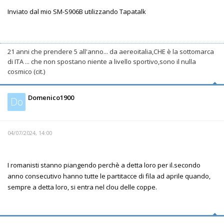
Inviato dal mio SM-S906B utilizzando Tapatalk
21 anni che prendere 5 all'anno... da aereoitalia,CHE è la sottomarca
di ITA ... che non spostano niente a livello sportivo,sono il nulla
cosmico (cit.)
Domenico1900
Do
04/07/2024, 14:00
I romanisti stanno piangendo perchè a detta loro per il.secondo
anno consecutivo hanno tutte le partitacce di fila ad aprile quando,
sempre a detta loro, si entra nel clou delle coppe.