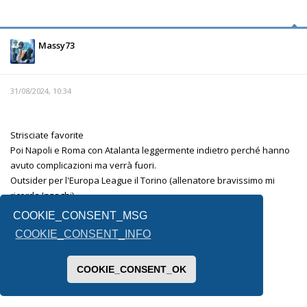
Massy73
31/08/2024, 10:34
Strisciate favorite
Poi Napoli e Roma con Atalanta leggermente indietro perché hanno
avuto complicazioni ma verrà fuori.
Outsider per l'Europa League il Torino (allenatore bravissimo mi
ricorda Inzaghi)
La fiorentina è l'altra incognita.
COOKIE_CONSENT_MSG
Lecce e Venezia mi sembrano messe male.
COOKIE_CONSENT_INFO
Per la terza retrocessa non saprei, forse il Monza .
COOKIE_CONSENT_OK
Inviato dal mio SM-F731B utilizzando Tapatalk