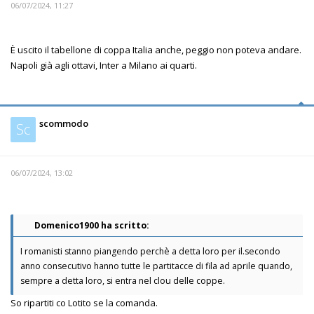
06/07/2024, 11:27
È uscito il tabellone di coppa Italia anche, peggio non poteva andare.
Napoli già agli ottavi, Inter a Milano ai quarti.
scommodo
Sc
06/07/2024, 13:02
Domenico1900 ha scritto:
I romanisti stanno piangendo perchè a detta loro per il.secondo
anno consecutivo hanno tutte le partitacce di fila ad aprile quando,
sempre a detta loro, si entra nel clou delle coppe.
So ripartiti co Lotito se la comanda.