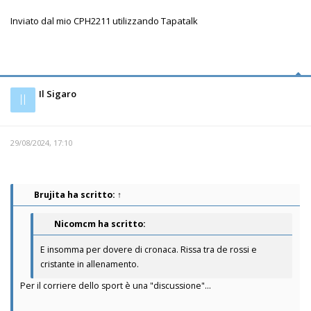
Inviato dal mio CPH2211 utilizzando Tapatalk
Il Sigaro
Il
29/08/2024, 17:10
Brujita
ha scritto:
↑
Nicomcm ha scritto:
E insomma per dovere di cronaca. Rissa tra de rossi e
cristante in allenamento.
Per il corriere dello sport è una "discussione"...