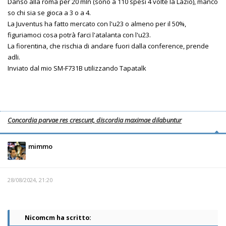
Danso alla roma per 20 mln (sono a 110 spesi 4 volte la Lazio), manco
so chi sia se gioca a 3 o a 4.
La Juventus ha fatto mercato con l'u23 o almeno per il 50%,
figuriamoci cosa potrà farci l'atalanta con l'u23.
La fiorentina, che rischia di andare fuori dalla conference, prende
adli.
Inviato dal mio SM-F731B utilizzando Tapatalk
Concordia parvae res crescunt, discordia maximae dilabuntur
mimmo
28/08/2024, 21:20
Nicomcm ha scritto: