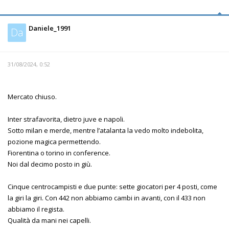
Daniele_1991
Da
31/08/2024, 0:52
Mercato chiuso.
Inter strafavorita, dietro juve e napoli.
Sotto milan e merde, mentre l’atalanta la vedo molto indebolita,
pozione magica permettendo.
Fiorentina o torino in conference.
Noi dal decimo posto in giù.
Cinque centrocampisti e due punte: sette giocatori per 4 posti, come
la giri la giri. Con 442 non abbiamo cambi in avanti, con il 433 non
abbiamo il regista.
Qualità da mani nei capelli.