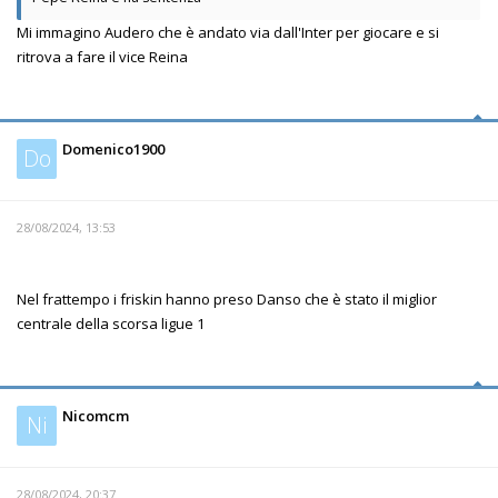
Mi immagino Audero che è andato via dall'Inter per giocare e si
ritrova a fare il vice Reina
Domenico1900
Do
28/08/2024, 13:53
Nel frattempo i friskin hanno preso Danso che è stato il miglior
centrale della scorsa ligue 1
Nicomcm
Ni
28/08/2024, 20:37