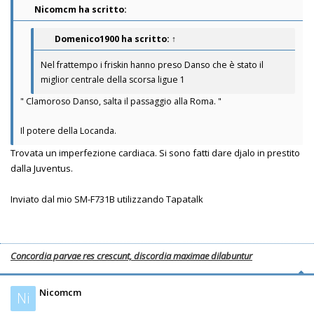
Nicomcm ha scritto:
Domenico1900
ha scritto:
↑
Nel frattempo i friskin hanno preso Danso che è stato il
miglior centrale della scorsa ligue 1
" Clamoroso Danso, salta il passaggio alla Roma. "
Il potere della Locanda.
Trovata un imperfezione cardiaca. Si sono fatti dare djalo in prestito
dalla Juventus.
Inviato dal mio SM-F731B utilizzando Tapatalk
Concordia parvae res crescunt, discordia maximae dilabuntur
Nicomcm
Ni