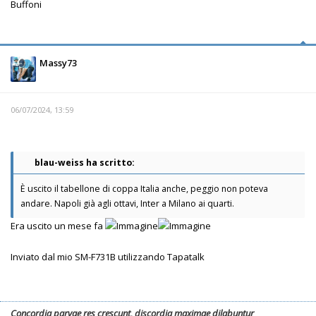
Buffoni
Massy73
06/07/2024, 13:59
blau-weiss ha scritto:
È uscito il tabellone di coppa Italia anche, peggio non poteva
andare. Napoli già agli ottavi, Inter a Milano ai quarti.
Era uscito un mese fa
Inviato dal mio SM-F731B utilizzando Tapatalk
Concordia parvae res crescunt, discordia maximae dilabuntur