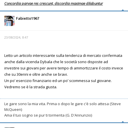
Concordia parvae res crescunt, discordia maximae dilabuntur
Fabietto1967
23/08/2024, 8:47
Letto un articolo interessante sulla tendenza di mercato confermata
anche dalla vicenda Dybala che le società sono disposte ad
investire sui giovani per avere tempo di ammortizzare il costo invece
che su 30enni e oltre anche se bravi.
Un po’ esercizio finanziario ed un po’ scommessa sul giovane.
Vedremo se è la strada giusta.
Le gare sono la mia vita. Prima o dopo le gare c'è solo attesa (Steve
McQueen)
Ama il tuo sogno se pur ti tormenta (G. D'Annunzio)