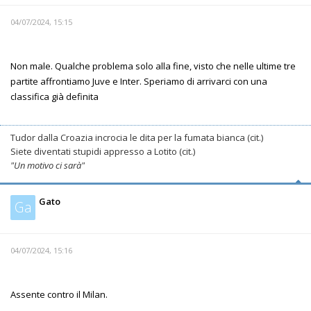
04/07/2024, 15:15
Non male. Qualche problema solo alla fine, visto che nelle ultime tre
partite affrontiamo Juve e Inter. Speriamo di arrivarci con una
classifica già definita
Tudor dalla Croazia incrocia le dita per la fumata bianca (cit.)
Siete diventati stupidi appresso a Lotito (cit.)
"Un motivo ci sarà"
Gato
Ga
04/07/2024, 15:16
Assente contro il Milan.