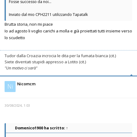
Fosse successo da noi...
Inviato dal mio CPH2211 utilizzando Tapatalk
Brutta storia, non mi piace
Io ad agosto li voglio carichi a molla e già proiettati tutti insieme verso
lo scudetto
Tudor dalla Croazia incrocia le dita per la fumata bianca (cit.)
Siete diventati stupidi appresso a Lotito (cit.)
"Un motivo ci sarà"
Nicomcm
Ni
30/08/2024, 1:03
Domenico1900
ha scritto:
↑