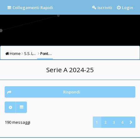
Collegamenti Rapidi
Iscriviti
Login
Home
S.S. LAZIO FORUM
Ponte Milvio
Serie A 2024-25
Rispondi
190 messaggi
1
2
3
4