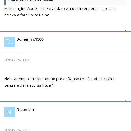
Mi immagino Audero che è andato via dall'Inter per giocare e si
ritrova a fare il vice Reina
Domenico1900
Do
28/08/2024, 13:53
Nel frattempo i friskin hanno preso Danso che è stato il miglior
centrale della scorsa ligue 1
Nicomcm
Ni
28/08/2024, 20:37