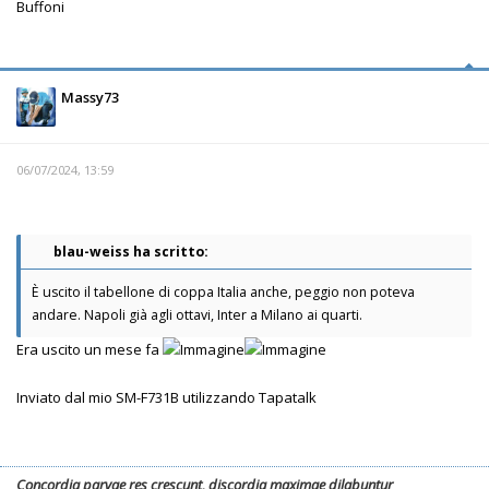
Buffoni
Massy73
06/07/2024, 13:59
blau-weiss ha scritto:
È uscito il tabellone di coppa Italia anche, peggio non poteva
andare. Napoli già agli ottavi, Inter a Milano ai quarti.
Era uscito un mese fa
Inviato dal mio SM-F731B utilizzando Tapatalk
Concordia parvae res crescunt, discordia maximae dilabuntur