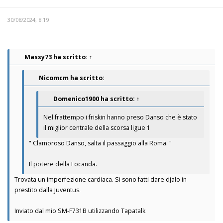
30/08/2024, 8:19
Massy73
ha scritto:
↑
Nicomcm ha scritto:
Domenico1900
ha scritto:
↑
Nel frattempo i friskin hanno preso Danso che è stato
il miglior centrale della scorsa ligue 1
" Clamoroso Danso, salta il passaggio alla Roma. "
Il potere della Locanda.
Trovata un imperfezione cardiaca. Si sono fatti dare djalo in
prestito dalla Juventus.
Inviato dal mio SM-F731B utilizzando Tapatalk