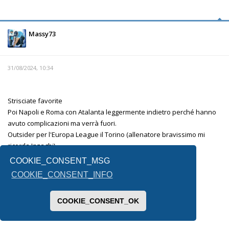
Massy73
31/08/2024, 10:34
Strisciate favorite
Poi Napoli e Roma con Atalanta leggermente indietro perché hanno
avuto complicazioni ma verrà fuori.
Outsider per l'Europa League il Torino (allenatore bravissimo mi
ricorda Inzaghi)
La fiorentina è l'altra incognita.
COOKIE_CONSENT_MSG
Lecce e Venezia mi sembrano messe male.
COOKIE_CONSENT_INFO
Per la terza retrocessa non saprei, forse il Monza .
COOKIE_CONSENT_OK
Inviato dal mio SM-F731B utilizzando Tapatalk