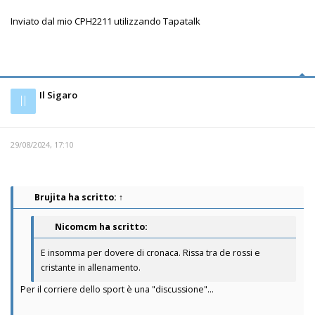
Inviato dal mio CPH2211 utilizzando Tapatalk
Il Sigaro
Il
29/08/2024, 17:10
Brujita
ha scritto:
↑
Nicomcm ha scritto:
E insomma per dovere di cronaca. Rissa tra de rossi e
cristante in allenamento.
Per il corriere dello sport è una "discussione"...