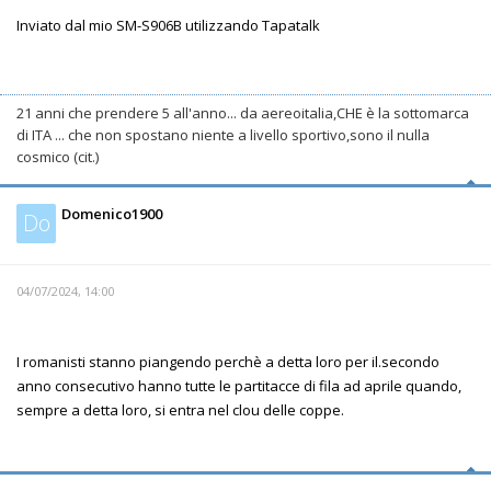
Inviato dal mio SM-S906B utilizzando Tapatalk
21 anni che prendere 5 all'anno... da aereoitalia,CHE è la sottomarca
di ITA ... che non spostano niente a livello sportivo,sono il nulla
cosmico (cit.)
Domenico1900
Do
04/07/2024, 14:00
I romanisti stanno piangendo perchè a detta loro per il.secondo
anno consecutivo hanno tutte le partitacce di fila ad aprile quando,
sempre a detta loro, si entra nel clou delle coppe.