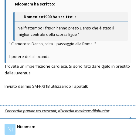
Nicomcm ha scritto:
Domenico1900
ha scritto:
↑
Nel frattempo i friskin hanno preso Danso che è stato il
miglior centrale della scorsa ligue 1
" Clamoroso Danso, salta il passaggio alla Roma. "
Il potere della Locanda.
Trovata un imperfezione cardiaca. Si sono fatti dare djalo in prestito
dalla Juventus.
Inviato dal mio SM-F731B utilizzando Tapatalk
Concordia parvae res crescunt, discordia maximae dilabuntur
Nicomcm
Ni