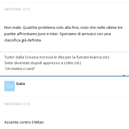
04/07/2024, 15:15
Non male. Qualche problema solo alla fine, visto che nelle ultime tre
partite affrontiamo Juve e Inter. Speriamo di arrivarci con una
classifica già definita
Tudor dalla Croazia incrocia le dita per la fumata bianca (cit.)
Siete diventati stupidi appresso a Lotito (cit.)
"Un motivo ci sarà"
Gato
Ga
04/07/2024, 15:16
Assente contro il Milan.