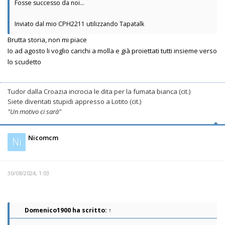
Fosse successo da noi...
Inviato dal mio CPH2211 utilizzando Tapatalk
Brutta storia, non mi piace
Io ad agosto li voglio carichi a molla e già proiettati tutti insieme verso
lo scudetto
Tudor dalla Croazia incrocia le dita per la fumata bianca (cit.)
Siete diventati stupidi appresso a Lotito (cit.)
"Un motivo ci sarà"
Nicomcm
Ni
30/08/2024, 1:03
Domenico1900
ha scritto:
↑