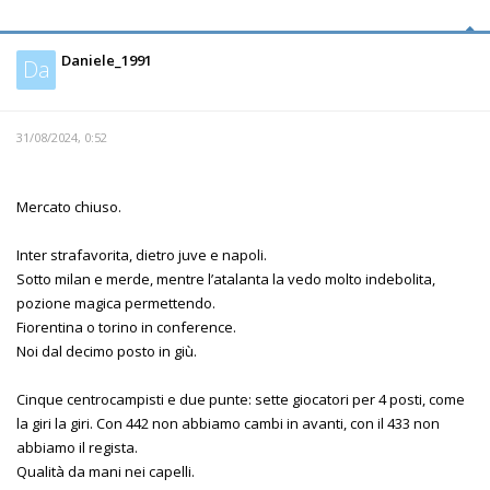
Daniele_1991
Da
31/08/2024, 0:52
Mercato chiuso.
Inter strafavorita, dietro juve e napoli.
Sotto milan e merde, mentre l’atalanta la vedo molto indebolita,
pozione magica permettendo.
Fiorentina o torino in conference.
Noi dal decimo posto in giù.
Cinque centrocampisti e due punte: sette giocatori per 4 posti, come
la giri la giri. Con 442 non abbiamo cambi in avanti, con il 433 non
abbiamo il regista.
Qualità da mani nei capelli.