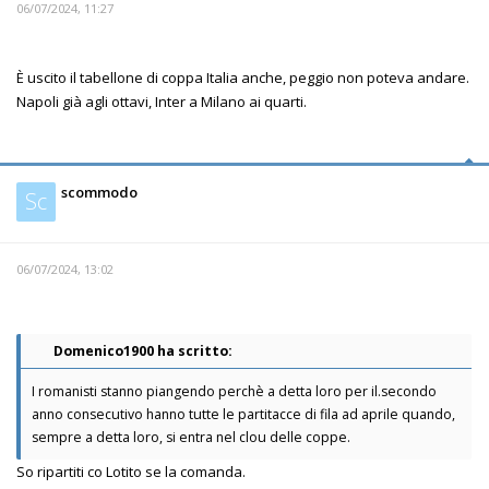
06/07/2024, 11:27
È uscito il tabellone di coppa Italia anche, peggio non poteva andare.
Napoli già agli ottavi, Inter a Milano ai quarti.
scommodo
Sc
06/07/2024, 13:02
Domenico1900 ha scritto:
I romanisti stanno piangendo perchè a detta loro per il.secondo
anno consecutivo hanno tutte le partitacce di fila ad aprile quando,
sempre a detta loro, si entra nel clou delle coppe.
So ripartiti co Lotito se la comanda.