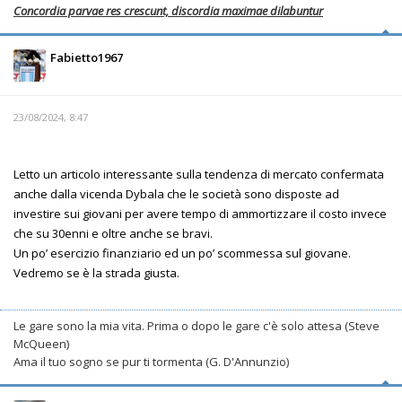
Concordia parvae res crescunt, discordia maximae dilabuntur
Fabietto1967
23/08/2024, 8:47
Letto un articolo interessante sulla tendenza di mercato confermata
anche dalla vicenda Dybala che le società sono disposte ad
investire sui giovani per avere tempo di ammortizzare il costo invece
che su 30enni e oltre anche se bravi.
Un po’ esercizio finanziario ed un po’ scommessa sul giovane.
Vedremo se è la strada giusta.
Le gare sono la mia vita. Prima o dopo le gare c'è solo attesa (Steve
McQueen)
Ama il tuo sogno se pur ti tormenta (G. D'Annunzio)