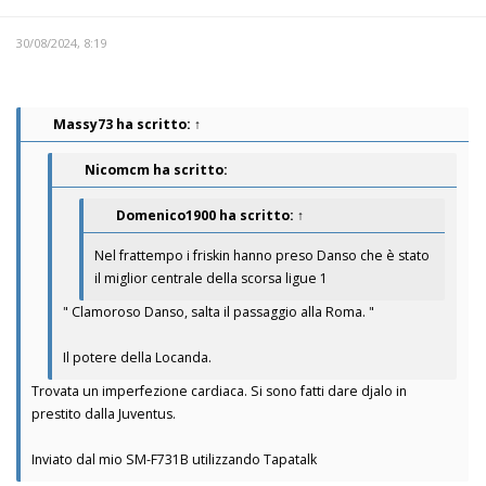
30/08/2024, 8:19
Massy73
ha scritto:
↑
Nicomcm ha scritto:
Domenico1900
ha scritto:
↑
Nel frattempo i friskin hanno preso Danso che è stato
il miglior centrale della scorsa ligue 1
" Clamoroso Danso, salta il passaggio alla Roma. "
Il potere della Locanda.
Trovata un imperfezione cardiaca. Si sono fatti dare djalo in
prestito dalla Juventus.
Inviato dal mio SM-F731B utilizzando Tapatalk