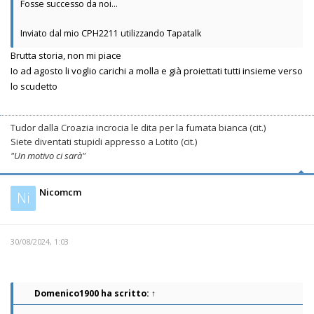
Fosse successo da noi...
Inviato dal mio CPH2211 utilizzando Tapatalk
Brutta storia, non mi piace
Io ad agosto li voglio carichi a molla e già proiettati tutti insieme verso
lo scudetto
Tudor dalla Croazia incrocia le dita per la fumata bianca (cit.)
Siete diventati stupidi appresso a Lotito (cit.)
"Un motivo ci sarà"
Nicomcm
Ni
30/08/2024, 1:03
Domenico1900
ha scritto:
↑