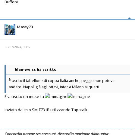
Buffoni
Massy73
06/07/2024, 13:59
blau-weiss ha scritto:
È uscito il tabellone di coppa Italia anche, peggio non poteva
andare. Napoli già agli ottavi, Inter a Milano ai quarti.
Era uscito un mese fa
Inviato dal mio SM-F731B utilizzando Tapatalk
Concordia parvae res crescunt, discordia maximae dilabuntur