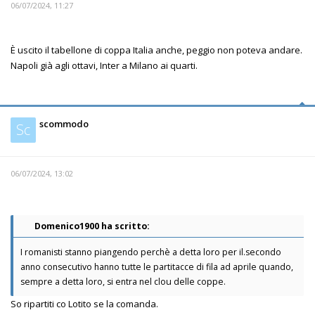
06/07/2024, 11:27
È uscito il tabellone di coppa Italia anche, peggio non poteva andare.
Napoli già agli ottavi, Inter a Milano ai quarti.
scommodo
Sc
06/07/2024, 13:02
Domenico1900 ha scritto:
I romanisti stanno piangendo perchè a detta loro per il.secondo
anno consecutivo hanno tutte le partitacce di fila ad aprile quando,
sempre a detta loro, si entra nel clou delle coppe.
So ripartiti co Lotito se la comanda.