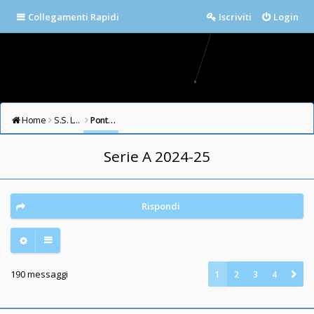
Collegamenti Rapidi
Iscriviti
Login
Home
S.S. LAZIO FORUM
Ponte Milvio
Serie A 2024-25
Rispondi
190 messaggi
1
2
3
4