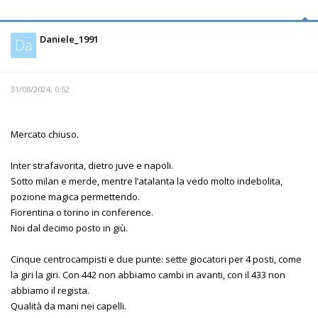
Daniele_1991
Da
31/08/2024, 0:52
Mercato chiuso.
Inter strafavorita, dietro juve e napoli.
Sotto milan e merde, mentre l’atalanta la vedo molto indebolita,
pozione magica permettendo.
Fiorentina o torino in conference.
Noi dal decimo posto in giù.
Cinque centrocampisti e due punte: sette giocatori per 4 posti, come
la giri la giri. Con 442 non abbiamo cambi in avanti, con il 433 non
abbiamo il regista.
Qualità da mani nei capelli.