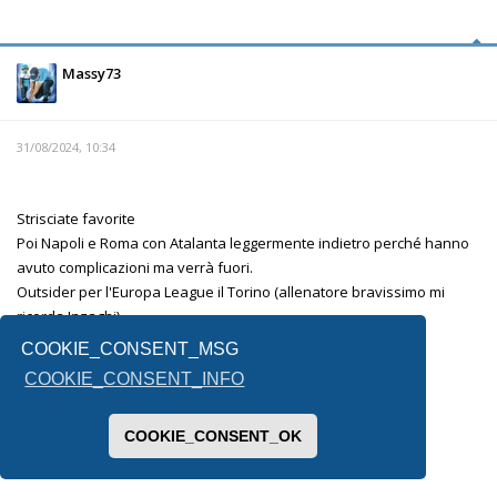
Massy73
31/08/2024, 10:34
Strisciate favorite
Poi Napoli e Roma con Atalanta leggermente indietro perché hanno
avuto complicazioni ma verrà fuori.
Outsider per l'Europa League il Torino (allenatore bravissimo mi
ricorda Inzaghi)
La fiorentina è l'altra incognita.
COOKIE_CONSENT_MSG
Lecce e Venezia mi sembrano messe male.
COOKIE_CONSENT_INFO
Per la terza retrocessa non saprei, forse il Monza .
COOKIE_CONSENT_OK
Inviato dal mio SM-F731B utilizzando Tapatalk