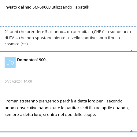
Inviato dal mio SM-S906B utilizzando Tapatalk
21 anni che prendere 5 all'anno... da aereoitalia,CHE è la sottomarca
di ITA ... che non spostano niente a livello sportivo,sono il nulla
cosmico (cit.)
Domenico1900
Do
04/07/2024, 14:00
I romanisti stanno piangendo perchè a detta loro per il.secondo
anno consecutivo hanno tutte le partitacce di fila ad aprile quando,
sempre a detta loro, si entra nel clou delle coppe.