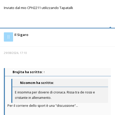
Inviato dal mio CPH2211 utilizzando Tapatalk
Il Sigaro
Il
29/08/2024, 17:10
Brujita
ha scritto:
↑
Nicomcm ha scritto:
E insomma per dovere di cronaca. Rissa tra de rossi e
cristante in allenamento.
Per il corriere dello sport è una "discussione"...