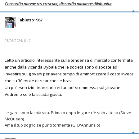
Concordia parvae res crescunt, discordia maximae dilabuntur
Fabietto1967
23/08/2024, 8:47
Letto un articolo interessante sulla tendenza di mercato confermata
anche dalla vicenda Dybala che le società sono disposte ad
investire sui giovani per avere tempo di ammortizzare il costo invece
che su 30enni e oltre anche se bravi.
Un po’ esercizio finanziario ed un po’ scommessa sul giovane.
Vedremo se è la strada giusta.
Le gare sono la mia vita. Prima o dopo le gare c'è solo attesa (Steve
McQueen)
Ama il tuo sogno se pur ti tormenta (G. D'Annunzio)