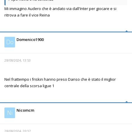
Mi immagino Audero che è andato via dall'Inter per giocare e si
ritrova a fare il vice Reina
Domenico1900
Do
28/08/2024, 13:53
Nel frattempo i friskin hanno preso Danso che è stato il miglior
centrale della scorsa ligue 1
Nicomcm
Ni
28/08/2024, 20:37