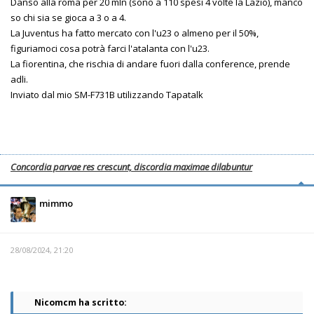
Danso alla roma per 20 mln (sono a 110 spesi 4 volte la Lazio), manco
so chi sia se gioca a 3 o a 4.
La Juventus ha fatto mercato con l'u23 o almeno per il 50%,
figuriamoci cosa potrà farci l'atalanta con l'u23.
La fiorentina, che rischia di andare fuori dalla conference, prende
adli.
Inviato dal mio SM-F731B utilizzando Tapatalk
Concordia parvae res crescunt, discordia maximae dilabuntur
mimmo
28/08/2024, 21:20
Nicomcm ha scritto: