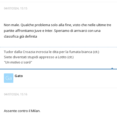
04/07/2024, 15:15
Non male. Qualche problema solo alla fine, visto che nelle ultime tre
partite affrontiamo Juve e Inter. Speriamo di arrivarci con una
classifica già definita
Tudor dalla Croazia incrocia le dita per la fumata bianca (cit.)
Siete diventati stupidi appresso a Lotito (cit.)
"Un motivo ci sarà"
Gato
Ga
04/07/2024, 15:16
Assente contro il Milan.