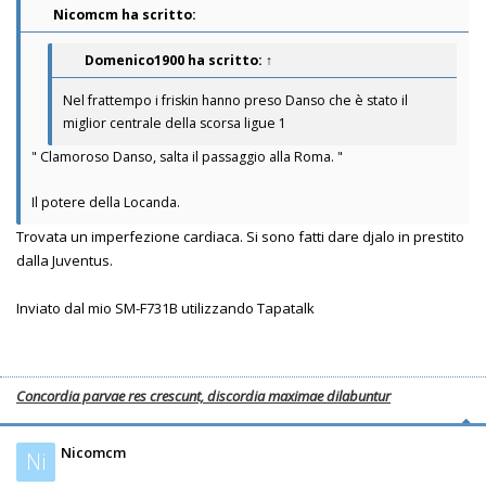
Nicomcm ha scritto:
Domenico1900
ha scritto:
↑
Nel frattempo i friskin hanno preso Danso che è stato il
miglior centrale della scorsa ligue 1
" Clamoroso Danso, salta il passaggio alla Roma. "
Il potere della Locanda.
Trovata un imperfezione cardiaca. Si sono fatti dare djalo in prestito
dalla Juventus.
Inviato dal mio SM-F731B utilizzando Tapatalk
Concordia parvae res crescunt, discordia maximae dilabuntur
Nicomcm
Ni