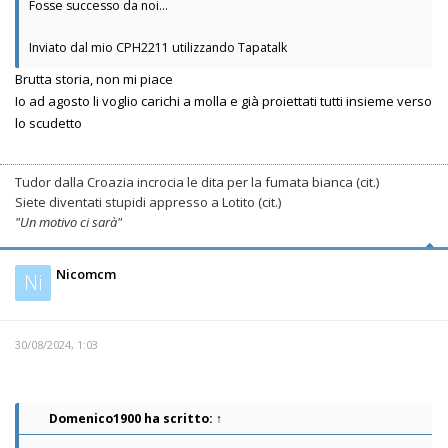
Fosse successo da noi...
Inviato dal mio CPH2211 utilizzando Tapatalk
Brutta storia, non mi piace
Io ad agosto li voglio carichi a molla e già proiettati tutti insieme verso
lo scudetto
Tudor dalla Croazia incrocia le dita per la fumata bianca (cit.)
Siete diventati stupidi appresso a Lotito (cit.)
"Un motivo ci sarà"
Nicomcm
Ni
30/08/2024, 1:03
Domenico1900
ha scritto:
↑