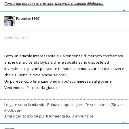
Concordia parvae res crescunt, discordia maximae dilabuntur
Fabietto1967
23/08/2024, 8:47
Letto un articolo interessante sulla tendenza di mercato confermata
anche dalla vicenda Dybala che le società sono disposte ad
investire sui giovani per avere tempo di ammortizzare il costo invece
che su 30enni e oltre anche se bravi.
Un po’ esercizio finanziario ed un po’ scommessa sul giovane.
Vedremo se è la strada giusta.
Le gare sono la mia vita. Prima o dopo le gare c'è solo attesa (Steve
McQueen)
Ama il tuo sogno se pur ti tormenta (G. D'Annunzio)