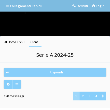
Collegamenti Rapidi
Iscriviti
Login
Home
S.S. LAZIO FORUM
Ponte Milvio
Serie A 2024-25
Rispondi
190 messaggi
1
2
3
4