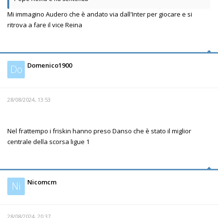
Mi immagino Audero che è andato via dall'Inter per giocare e si
ritrova a fare il vice Reina
Domenico1900
Do
28/08/2024, 13:53
Nel frattempo i friskin hanno preso Danso che è stato il miglior
centrale della scorsa ligue 1
Nicomcm
Ni
28/08/2024, 20:37