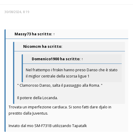
30/08/2024, 8:19
Massy73
ha scritto:
↑
Nicomcm ha scritto:
Domenico1900
ha scritto:
↑
Nel frattempo i friskin hanno preso Danso che è stato
il miglior centrale della scorsa ligue 1
" Clamoroso Danso, salta il passaggio alla Roma. "
Il potere della Locanda.
Trovata un imperfezione cardiaca. Si sono fatti dare djalo in
prestito dalla Juventus.
Inviato dal mio SM-F731B utilizzando Tapatalk