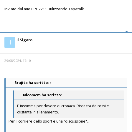
Inviato dal mio CPH2211 utilizzando Tapatalk
Il Sigaro
Il
29/08/2024, 17:10
Brujita
ha scritto:
↑
Nicomcm ha scritto:
E insomma per dovere di cronaca. Rissa tra de rossi e
cristante in allenamento.
Per il corriere dello sport è una "discussione"...