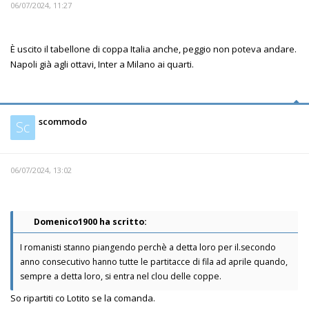
06/07/2024, 11:27
È uscito il tabellone di coppa Italia anche, peggio non poteva andare.
Napoli già agli ottavi, Inter a Milano ai quarti.
scommodo
Sc
06/07/2024, 13:02
Domenico1900 ha scritto:
I romanisti stanno piangendo perchè a detta loro per il.secondo
anno consecutivo hanno tutte le partitacce di fila ad aprile quando,
sempre a detta loro, si entra nel clou delle coppe.
So ripartiti co Lotito se la comanda.