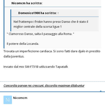
Nicomcm ha scritto:
Domenico1900
ha scritto:
↑
Nel frattempo i friskin hanno preso Danso che è stato il
miglior centrale della scorsa ligue 1
" Clamoroso Danso, salta il passaggio alla Roma. "
Il potere della Locanda.
Trovata un imperfezione cardiaca. Si sono fatti dare djalo in prestito
dalla Juventus.
Inviato dal mio SM-F731B utilizzando Tapatalk
Concordia parvae res crescunt, discordia maximae dilabuntur
Nicomcm
Ni