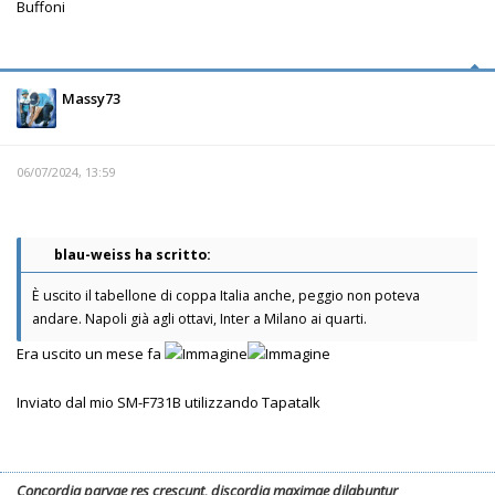
Buffoni
Massy73
06/07/2024, 13:59
blau-weiss ha scritto:
È uscito il tabellone di coppa Italia anche, peggio non poteva
andare. Napoli già agli ottavi, Inter a Milano ai quarti.
Era uscito un mese fa
Inviato dal mio SM-F731B utilizzando Tapatalk
Concordia parvae res crescunt, discordia maximae dilabuntur