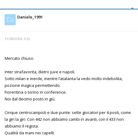
Daniele_1991
Da
31/08/2024, 0:52
Mercato chiuso.
Inter strafavorita, dietro juve e napoli.
Sotto milan e merde, mentre l’atalanta la vedo molto indebolita,
pozione magica permettendo.
Fiorentina o torino in conference.
Noi dal decimo posto in giù.
Cinque centrocampisti e due punte: sette giocatori per 4 posti, come
la giri la giri. Con 442 non abbiamo cambi in avanti, con il 433 non
abbiamo il regista.
Qualità da mani nei capelli.