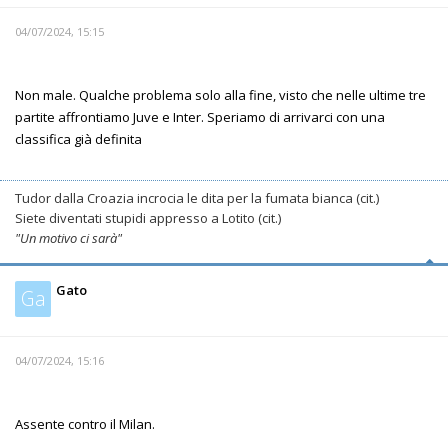
04/07/2024, 15:15
Non male. Qualche problema solo alla fine, visto che nelle ultime tre
partite affrontiamo Juve e Inter. Speriamo di arrivarci con una
classifica già definita
Tudor dalla Croazia incrocia le dita per la fumata bianca (cit.)
Siete diventati stupidi appresso a Lotito (cit.)
"Un motivo ci sarà"
Gato
Ga
04/07/2024, 15:16
Assente contro il Milan.