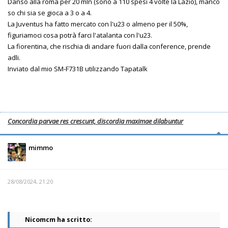
Danso alla roma per 20 mln (sono a 110 spesi 4 volte la Lazio), manco
so chi sia se gioca a 3 o a 4.
La Juventus ha fatto mercato con l'u23 o almeno per il 50%,
figuriamoci cosa potrà farci l'atalanta con l'u23.
La fiorentina, che rischia di andare fuori dalla conference, prende
adli.
Inviato dal mio SM-F731B utilizzando Tapatalk
Concordia parvae res crescunt, discordia maximae dilabuntur
mimmo
28/08/2024, 21:20
Nicomcm ha scritto: