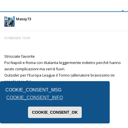
Massy73
31/08/2024, 10:34
Strisciate favorite
Poi Napoli e Roma con Atalanta leggermente indietro perché hanno
avuto complicazioni ma verrà fuori.
Outsider per l'Europa League il Torino (allenatore bravissimo mi
ricorda Inzaghi)
La fiorentina è l'altra incognita.
COOKIE_CONSENT_MSG
Lecce e Venezia mi sembrano messe male.
COOKIE_CONSENT_INFO
Per la terza retrocessa non saprei, forse il Monza .
COOKIE_CONSENT_OK
Inviato dal mio SM-F731B utilizzando Tapatalk