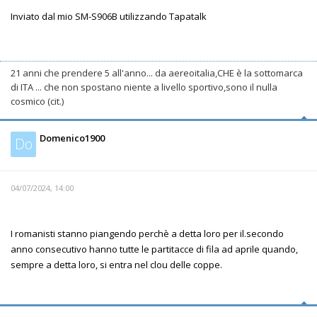
Inviato dal mio SM-S906B utilizzando Tapatalk
21 anni che prendere 5 all'anno... da aereoitalia,CHE è la sottomarca
di ITA ... che non spostano niente a livello sportivo,sono il nulla
cosmico (cit.)
Domenico1900
Do
04/07/2024, 14:00
I romanisti stanno piangendo perchè a detta loro per il.secondo
anno consecutivo hanno tutte le partitacce di fila ad aprile quando,
sempre a detta loro, si entra nel clou delle coppe.