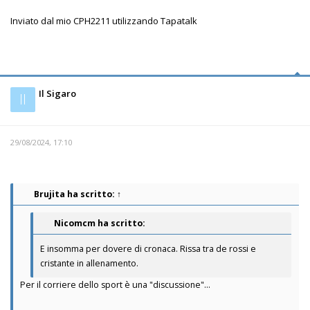
Inviato dal mio CPH2211 utilizzando Tapatalk
Il Sigaro
Il
29/08/2024, 17:10
Brujita
ha scritto:
↑
Nicomcm ha scritto:
E insomma per dovere di cronaca. Rissa tra de rossi e
cristante in allenamento.
Per il corriere dello sport è una "discussione"...