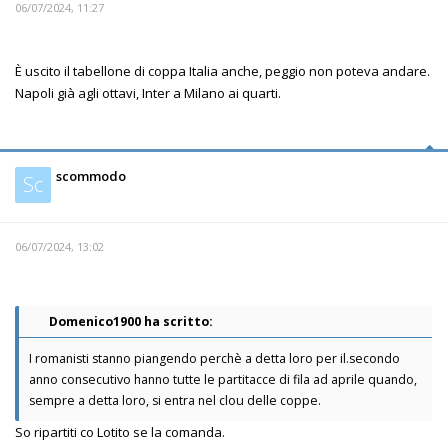
06/07/2024, 11:27
È uscito il tabellone di coppa Italia anche, peggio non poteva andare.
Napoli già agli ottavi, Inter a Milano ai quarti.
scommodo
Sc
06/07/2024, 13:02
Domenico1900 ha scritto:
I romanisti stanno piangendo perchè a detta loro per il.secondo
anno consecutivo hanno tutte le partitacce di fila ad aprile quando,
sempre a detta loro, si entra nel clou delle coppe.
So ripartiti co Lotito se la comanda.