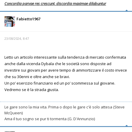
Concordia parvae res crescunt, discordia maximae dilabuntur
Fabietto1967
23/08/2024, 8:47
Letto un articolo interessante sulla tendenza di mercato confermata
anche dalla vicenda Dybala che le società sono disposte ad
investire sui giovani per avere tempo di ammortizzare il costo invece
che su 30enni e oltre anche se bravi.
Un po’ esercizio finanziario ed un po’ scommessa sul giovane.
Vedremo se è la strada giusta.
Le gare sono la mia vita. Prima o dopo le gare c'è solo attesa (Steve
McQueen)
Ama il tuo sogno se pur ti tormenta (G. D'Annunzio)