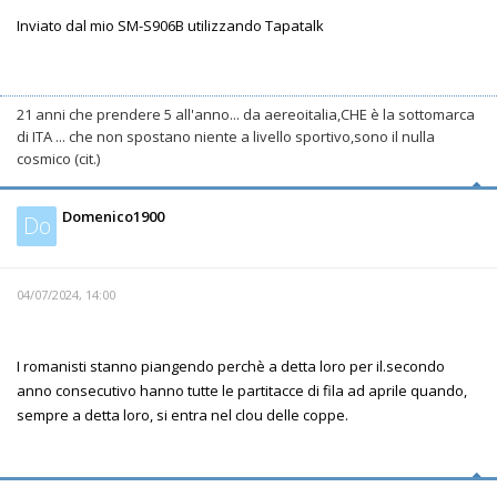
Inviato dal mio SM-S906B utilizzando Tapatalk
21 anni che prendere 5 all'anno... da aereoitalia,CHE è la sottomarca
di ITA ... che non spostano niente a livello sportivo,sono il nulla
cosmico (cit.)
Domenico1900
Do
04/07/2024, 14:00
I romanisti stanno piangendo perchè a detta loro per il.secondo
anno consecutivo hanno tutte le partitacce di fila ad aprile quando,
sempre a detta loro, si entra nel clou delle coppe.