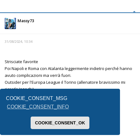
Massy73
31/08/2024, 10:34
Strisciate favorite
Poi Napoli e Roma con Atalanta leggermente indietro perché hanno
avuto complicazioni ma verrà fuori.
Outsider per l'Europa League il Torino (allenatore bravissimo mi
ricorda Inzaghi)
La fiorentina è l'altra incognita.
COOKIE_CONSENT_MSG
Lecce e Venezia mi sembrano messe male.
COOKIE_CONSENT_INFO
Per la terza retrocessa non saprei, forse il Monza .
COOKIE_CONSENT_OK
Inviato dal mio SM-F731B utilizzando Tapatalk