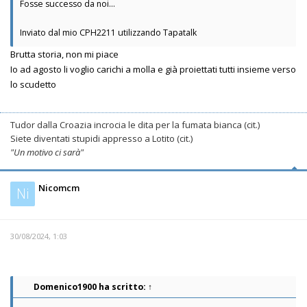
Fosse successo da noi...
Inviato dal mio CPH2211 utilizzando Tapatalk
Brutta storia, non mi piace
Io ad agosto li voglio carichi a molla e già proiettati tutti insieme verso
lo scudetto
Tudor dalla Croazia incrocia le dita per la fumata bianca (cit.)
Siete diventati stupidi appresso a Lotito (cit.)
"Un motivo ci sarà"
Nicomcm
Ni
30/08/2024, 1:03
Domenico1900
ha scritto:
↑