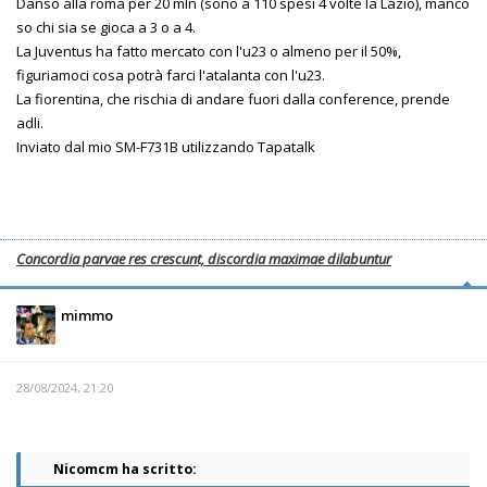
Danso alla roma per 20 mln (sono a 110 spesi 4 volte la Lazio), manco
so chi sia se gioca a 3 o a 4.
La Juventus ha fatto mercato con l'u23 o almeno per il 50%,
figuriamoci cosa potrà farci l'atalanta con l'u23.
La fiorentina, che rischia di andare fuori dalla conference, prende
adli.
Inviato dal mio SM-F731B utilizzando Tapatalk
Concordia parvae res crescunt, discordia maximae dilabuntur
mimmo
28/08/2024, 21:20
Nicomcm ha scritto: