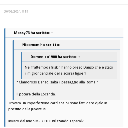
30/08/2024, 8:19
Massy73
ha scritto:
↑
Nicomcm ha scritto:
Domenico1900
ha scritto:
↑
Nel frattempo i friskin hanno preso Danso che è stato
il miglior centrale della scorsa ligue 1
" Clamoroso Danso, salta il passaggio alla Roma. "
Il potere della Locanda.
Trovata un imperfezione cardiaca. Si sono fatti dare djalo in
prestito dalla Juventus.
Inviato dal mio SM-F731B utilizzando Tapatalk