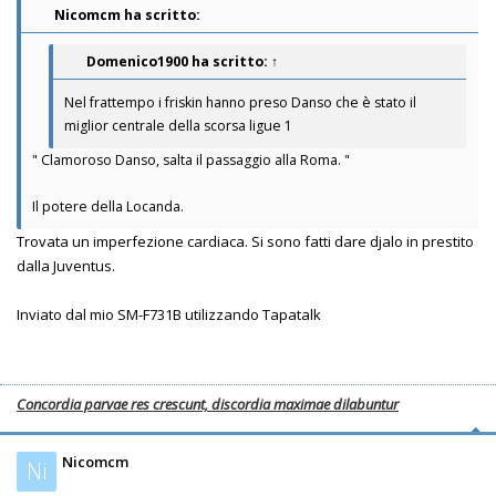
Nicomcm ha scritto:
Domenico1900
ha scritto:
↑
Nel frattempo i friskin hanno preso Danso che è stato il
miglior centrale della scorsa ligue 1
" Clamoroso Danso, salta il passaggio alla Roma. "
Il potere della Locanda.
Trovata un imperfezione cardiaca. Si sono fatti dare djalo in prestito
dalla Juventus.
Inviato dal mio SM-F731B utilizzando Tapatalk
Concordia parvae res crescunt, discordia maximae dilabuntur
Nicomcm
Ni