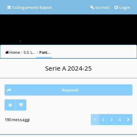
Collegamenti Rapidi
Iscriviti
Login
Home
S.S. LAZIO FORUM
Ponte Milvio
Serie A 2024-25
Rispondi
190 messaggi
1
2
3
4