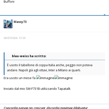
Buffoni
Massy73
06/07/2024, 13:59
blau-weiss ha scritto:
È uscito il tabellone di coppa Italia anche, peggio non poteva
andare. Napoli già agli ottavi, Inter a Milano ai quarti.
Era uscito un mese fa
Inviato dal mio SM-F731B utilizzando Tapatalk
Concordia parvae res crescunt, discordia maximae dilabuntur