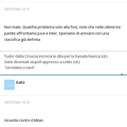
04/07/2024, 15:15
Non male. Qualche problema solo alla fine, visto che nelle ultime tre
partite affrontiamo Juve e Inter. Speriamo di arrivarci con una
classifica già definita
Tudor dalla Croazia incrocia le dita per la fumata bianca (cit.)
Siete diventati stupidi appresso a Lotito (cit.)
"Un motivo ci sarà"
Gato
Ga
04/07/2024, 15:16
Assente contro il Milan.