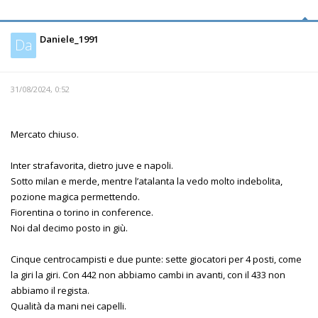
Daniele_1991
Da
31/08/2024, 0:52
Mercato chiuso.
Inter strafavorita, dietro juve e napoli.
Sotto milan e merde, mentre l’atalanta la vedo molto indebolita,
pozione magica permettendo.
Fiorentina o torino in conference.
Noi dal decimo posto in giù.
Cinque centrocampisti e due punte: sette giocatori per 4 posti, come
la giri la giri. Con 442 non abbiamo cambi in avanti, con il 433 non
abbiamo il regista.
Qualità da mani nei capelli.