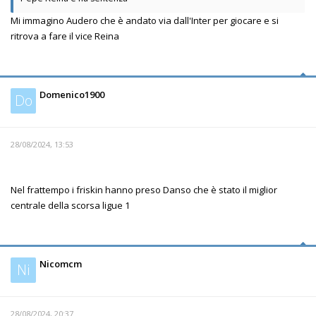
Mi immagino Audero che è andato via dall'Inter per giocare e si
ritrova a fare il vice Reina
Domenico1900
Do
28/08/2024, 13:53
Nel frattempo i friskin hanno preso Danso che è stato il miglior
centrale della scorsa ligue 1
Nicomcm
Ni
28/08/2024, 20:37