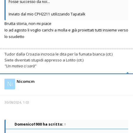
Fosse successo da noi...
Inviato dal mio CPH2211 utilizzando Tapatalk
Brutta storia, non mi piace
Io ad agosto li voglio carichi a molla e già proiettati tutti insieme verso
lo scudetto
Tudor dalla Croazia incrocia le dita per la fumata bianca (cit.)
Siete diventati stupidi appresso a Lotito (cit.)
"Un motivo ci sarà"
Nicomcm
Ni
30/08/2024, 1:03
Domenico1900
ha scritto:
↑