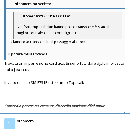
Nicomcm ha scritto:
Domenico1900
ha scritto:
↑
Nel frattempo i friskin hanno preso Danso che è stato il
miglior centrale della scorsa ligue 1
" Clamoroso Danso, salta il passaggio alla Roma. "
Il potere della Locanda.
Trovata un imperfezione cardiaca. Si sono fatti dare djalo in prestito
dalla Juventus.
Inviato dal mio SM-F731B utilizzando Tapatalk
Concordia parvae res crescunt, discordia maximae dilabuntur
Nicomcm
Ni