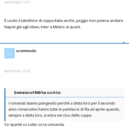
06/07/2024, 11:27
È uscito il tabellone di coppa Italia anche, peggio non poteva andare.
Napoli già agli ottavi, Inter a Milano ai quarti.
scommodo
Sc
06/07/2024, 13:02
Domenico1900 ha scritto:
I romanisti stanno piangendo perchè a detta loro per il.secondo
anno consecutivo hanno tutte le partitacce di fila ad aprile quando,
sempre a detta loro, si entra nel clou delle coppe.
So ripartiti co Lotito se la comanda.