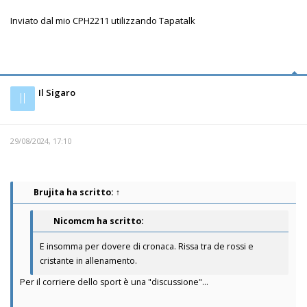
Inviato dal mio CPH2211 utilizzando Tapatalk
Il Sigaro
Il
29/08/2024, 17:10
Brujita
ha scritto:
↑
Nicomcm ha scritto:
E insomma per dovere di cronaca. Rissa tra de rossi e
cristante in allenamento.
Per il corriere dello sport è una "discussione"...