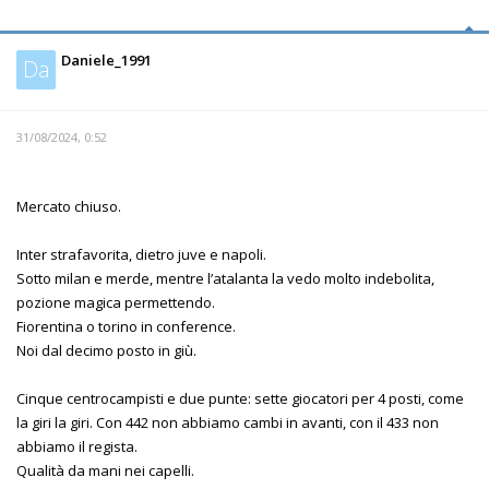
Daniele_1991
Da
31/08/2024, 0:52
Mercato chiuso.
Inter strafavorita, dietro juve e napoli.
Sotto milan e merde, mentre l’atalanta la vedo molto indebolita,
pozione magica permettendo.
Fiorentina o torino in conference.
Noi dal decimo posto in giù.
Cinque centrocampisti e due punte: sette giocatori per 4 posti, come
la giri la giri. Con 442 non abbiamo cambi in avanti, con il 433 non
abbiamo il regista.
Qualità da mani nei capelli.