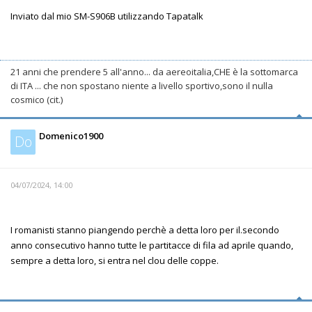
Inviato dal mio SM-S906B utilizzando Tapatalk
21 anni che prendere 5 all'anno... da aereoitalia,CHE è la sottomarca
di ITA ... che non spostano niente a livello sportivo,sono il nulla
cosmico (cit.)
Domenico1900
Do
04/07/2024, 14:00
I romanisti stanno piangendo perchè a detta loro per il.secondo
anno consecutivo hanno tutte le partitacce di fila ad aprile quando,
sempre a detta loro, si entra nel clou delle coppe.