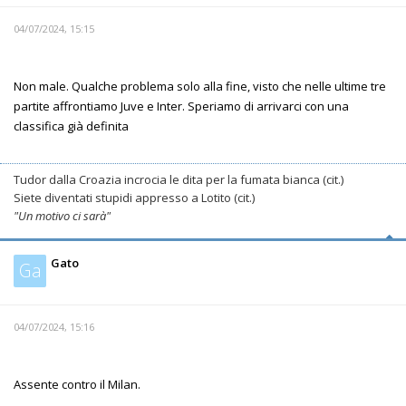
04/07/2024, 15:15
Non male. Qualche problema solo alla fine, visto che nelle ultime tre
partite affrontiamo Juve e Inter. Speriamo di arrivarci con una
classifica già definita
Tudor dalla Croazia incrocia le dita per la fumata bianca (cit.)
Siete diventati stupidi appresso a Lotito (cit.)
"Un motivo ci sarà"
Gato
Ga
04/07/2024, 15:16
Assente contro il Milan.