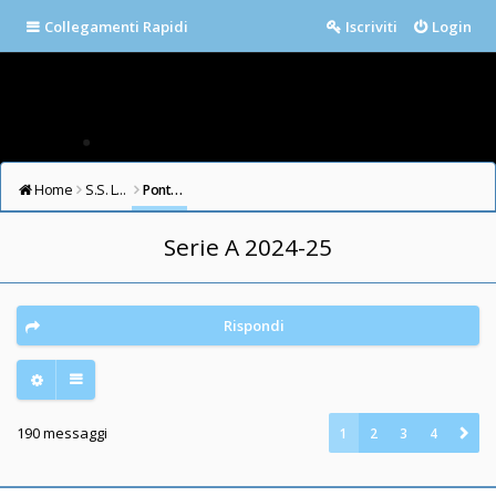
Collegamenti Rapidi
Iscriviti
Login
Home
S.S. LAZIO FORUM
Ponte Milvio
Serie A 2024-25
Rispondi
190 messaggi
1
2
3
4