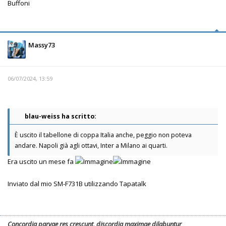
Buffoni
Massy73
06/07/2024, 13:59
blau-weiss ha scritto:
È uscito il tabellone di coppa Italia anche, peggio non poteva
andare. Napoli già agli ottavi, Inter a Milano ai quarti.
Era uscito un mese fa
Inviato dal mio SM-F731B utilizzando Tapatalk
Concordia parvae res crescunt, discordia maximae dilabuntur