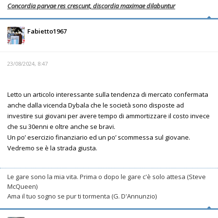
Concordia parvae res crescunt, discordia maximae dilabuntur
Fabietto1967
23/08/2024, 8:47
Letto un articolo interessante sulla tendenza di mercato confermata
anche dalla vicenda Dybala che le società sono disposte ad
investire sui giovani per avere tempo di ammortizzare il costo invece
che su 30enni e oltre anche se bravi.
Un po’ esercizio finanziario ed un po’ scommessa sul giovane.
Vedremo se è la strada giusta.
Le gare sono la mia vita. Prima o dopo le gare c'è solo attesa (Steve
McQueen)
Ama il tuo sogno se pur ti tormenta (G. D'Annunzio)