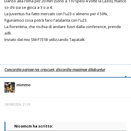
Danso alla roma per 20 mln (sono a 110 spesi 4 volte la Lazio), manco
so chi sia se gioca a 3 o a 4.
La Juventus ha fatto mercato con l'u23 o almeno per il 50%,
figuriamoci cosa potrà farci l'atalanta con l'u23.
La fiorentina, che rischia di andare fuori dalla conference, prende
adli.
Inviato dal mio SM-F731B utilizzando Tapatalk
Concordia parvae res crescunt, discordia maximae dilabuntur
mimmo
28/08/2024, 21:20
Nicomcm ha scritto: