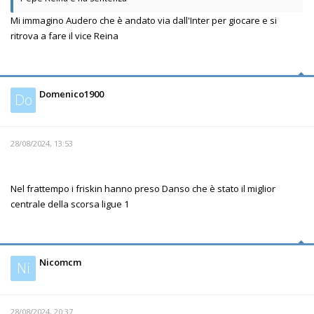
Mi immagino Audero che è andato via dall'Inter per giocare e si
ritrova a fare il vice Reina
Domenico1900
Do
28/08/2024, 13:53
Nel frattempo i friskin hanno preso Danso che è stato il miglior
centrale della scorsa ligue 1
Nicomcm
Ni
28/08/2024, 20:37