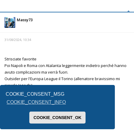
Massy73
31/08/2024, 10:34
Strisciate favorite
Poi Napoli e Roma con Atalanta leggermente indietro perché hanno
avuto complicazioni ma verrà fuori.
Outsider per l'Europa League il Torino (allenatore bravissimo mi
ricorda Inzaghi)
La fiorentina è l'altra incognita.
COOKIE_CONSENT_MSG
Lecce e Venezia mi sembrano messe male.
COOKIE_CONSENT_INFO
Per la terza retrocessa non saprei, forse il Monza .
COOKIE_CONSENT_OK
Inviato dal mio SM-F731B utilizzando Tapatalk