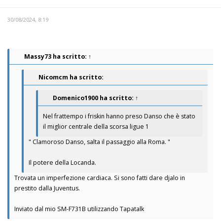
30/08/2024, 8:19
Massy73
ha scritto:
↑
Nicomcm ha scritto:
Domenico1900
ha scritto:
↑
Nel frattempo i friskin hanno preso Danso che è stato
il miglior centrale della scorsa ligue 1
" Clamoroso Danso, salta il passaggio alla Roma. "
Il potere della Locanda.
Trovata un imperfezione cardiaca. Si sono fatti dare djalo in
prestito dalla Juventus.
Inviato dal mio SM-F731B utilizzando Tapatalk