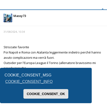
Massy73
31/08/2024, 10:34
Strisciate favorite
Poi Napoli e Roma con Atalanta leggermente indietro perché hanno
avuto complicazioni ma verrà fuori.
Outsider per l'Europa League il Torino (allenatore bravissimo mi
ricorda Inzaghi)
La fiorentina è l'altra incognita.
COOKIE_CONSENT_MSG
Lecce e Venezia mi sembrano messe male.
COOKIE_CONSENT_INFO
Per la terza retrocessa non saprei, forse il Monza .
COOKIE_CONSENT_OK
Inviato dal mio SM-F731B utilizzando Tapatalk