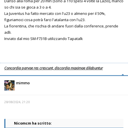
Danso alla roma per 20 mln (sono a 110 spesi 4 volte la Lazio), manco
so chi sia se gioca a 3 o a 4.
La Juventus ha fatto mercato con l'u23 o almeno per il 50%,
figuriamoci cosa potrà farci l'atalanta con l'u23.
La fiorentina, che rischia di andare fuori dalla conference, prende
adli.
Inviato dal mio SM-F731B utilizzando Tapatalk
Concordia parvae res crescunt, discordia maximae dilabuntur
mimmo
28/08/2024, 21:20
Nicomcm ha scritto: