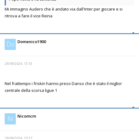
Mi immagino Audero che è andato via dall'Inter per giocare e si
ritrova a fare il vice Reina
Domenico1900
Do
28/08/2024, 13:53
Nel frattempo i friskin hanno preso Danso che è stato il miglior
centrale della scorsa ligue 1
Nicomcm
Ni
28/08/2024, 20:37