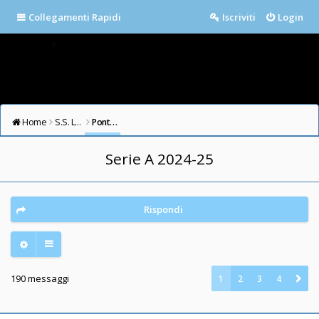
Collegamenti Rapidi
Iscriviti
Login
Home
S.S. LAZIO FORUM
Ponte Milvio
Serie A 2024-25
Rispondi
190 messaggi
1
2
3
4