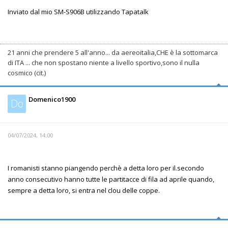
Inviato dal mio SM-S906B utilizzando Tapatalk
21 anni che prendere 5 all'anno... da aereoitalia,CHE è la sottomarca
di ITA ... che non spostano niente a livello sportivo,sono il nulla
cosmico (cit.)
Domenico1900
Do
04/07/2024, 14:00
I romanisti stanno piangendo perchè a detta loro per il.secondo
anno consecutivo hanno tutte le partitacce di fila ad aprile quando,
sempre a detta loro, si entra nel clou delle coppe.