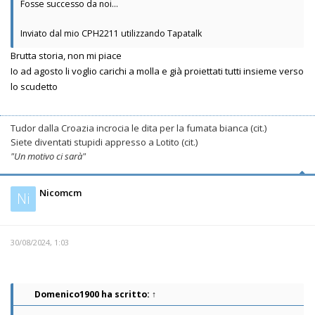
Fosse successo da noi...
Inviato dal mio CPH2211 utilizzando Tapatalk
Brutta storia, non mi piace
Io ad agosto li voglio carichi a molla e già proiettati tutti insieme verso
lo scudetto
Tudor dalla Croazia incrocia le dita per la fumata bianca (cit.)
Siete diventati stupidi appresso a Lotito (cit.)
"Un motivo ci sarà"
Nicomcm
Ni
30/08/2024, 1:03
Domenico1900
ha scritto:
↑