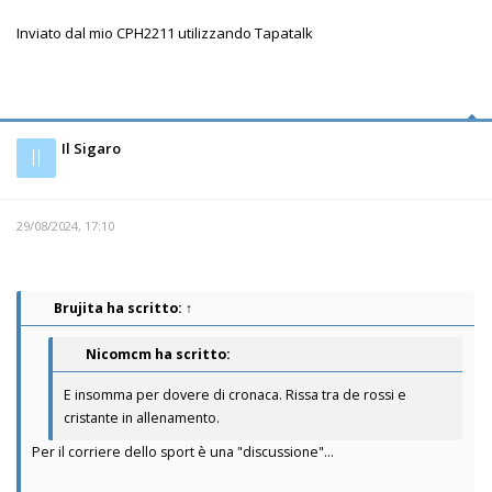
Inviato dal mio CPH2211 utilizzando Tapatalk
Il Sigaro
Il
29/08/2024, 17:10
Brujita
ha scritto:
↑
Nicomcm ha scritto:
E insomma per dovere di cronaca. Rissa tra de rossi e
cristante in allenamento.
Per il corriere dello sport è una "discussione"...