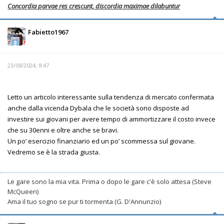
Concordia parvae res crescunt, discordia maximae dilabuntur
Fabietto1967
23/08/2024, 8:47
Letto un articolo interessante sulla tendenza di mercato confermata
anche dalla vicenda Dybala che le società sono disposte ad
investire sui giovani per avere tempo di ammortizzare il costo invece
che su 30enni e oltre anche se bravi.
Un po’ esercizio finanziario ed un po’ scommessa sul giovane.
Vedremo se è la strada giusta.
Le gare sono la mia vita. Prima o dopo le gare c'è solo attesa (Steve
McQueen)
Ama il tuo sogno se pur ti tormenta (G. D'Annunzio)