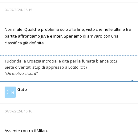
04/07/2024, 15:15
Non male. Qualche problema solo alla fine, visto che nelle ultime tre
partite affrontiamo Juve e Inter. Speriamo di arrivarci con una
classifica già definita
Tudor dalla Croazia incrocia le dita per la fumata bianca (cit.)
Siete diventati stupidi appresso a Lotito (cit.)
"Un motivo ci sarà"
Gato
Ga
04/07/2024, 15:16
Assente contro il Milan.