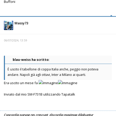
Buffoni
Massy73
06/07/2024, 13:59
blau-weiss ha scritto:
È uscito il tabellone di coppa Italia anche, peggio non poteva
andare. Napoli già agli ottavi, Inter a Milano ai quarti.
Era uscito un mese fa
Inviato dal mio SM-F731B utilizzando Tapatalk
Concordia parvae res crescunt, discordia maximae dilabuntur