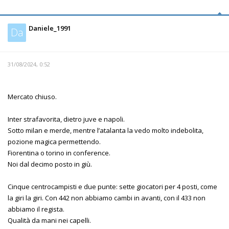
Daniele_1991
Da
31/08/2024, 0:52
Mercato chiuso.
Inter strafavorita, dietro juve e napoli.
Sotto milan e merde, mentre l’atalanta la vedo molto indebolita,
pozione magica permettendo.
Fiorentina o torino in conference.
Noi dal decimo posto in giù.
Cinque centrocampisti e due punte: sette giocatori per 4 posti, come
la giri la giri. Con 442 non abbiamo cambi in avanti, con il 433 non
abbiamo il regista.
Qualità da mani nei capelli.