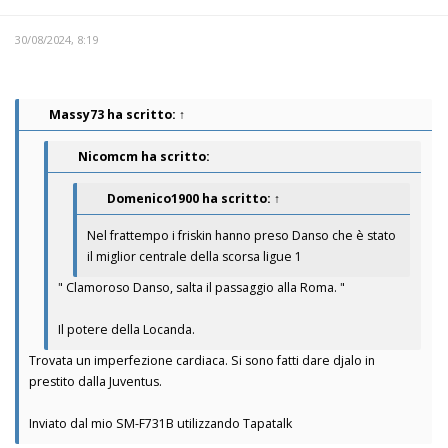
30/08/2024, 8:19
Massy73
ha scritto:
↑
Nicomcm ha scritto:
Domenico1900
ha scritto:
↑
Nel frattempo i friskin hanno preso Danso che è stato
il miglior centrale della scorsa ligue 1
" Clamoroso Danso, salta il passaggio alla Roma. "
Il potere della Locanda.
Trovata un imperfezione cardiaca. Si sono fatti dare djalo in
prestito dalla Juventus.
Inviato dal mio SM-F731B utilizzando Tapatalk