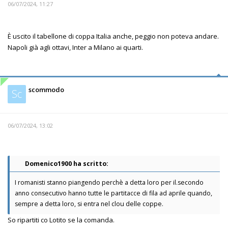
06/07/2024, 11:27
È uscito il tabellone di coppa Italia anche, peggio non poteva andare.
Napoli già agli ottavi, Inter a Milano ai quarti.
scommodo
Sc
06/07/2024, 13:02
Domenico1900 ha scritto:
I romanisti stanno piangendo perchè a detta loro per il.secondo
anno consecutivo hanno tutte le partitacce di fila ad aprile quando,
sempre a detta loro, si entra nel clou delle coppe.
So ripartiti co Lotito se la comanda.