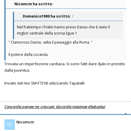
Nicomcm ha scritto:
Domenico1900
ha scritto:
↑
Nel frattempo i friskin hanno preso Danso che è stato il
miglior centrale della scorsa ligue 1
" Clamoroso Danso, salta il passaggio alla Roma. "
Il potere della Locanda.
Trovata un imperfezione cardiaca. Si sono fatti dare djalo in prestito
dalla Juventus.
Inviato dal mio SM-F731B utilizzando Tapatalk
Concordia parvae res crescunt, discordia maximae dilabuntur
Nicomcm
Ni