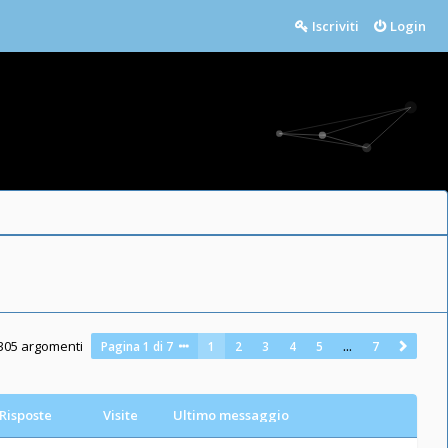
Iscriviti
Login
305 argomenti
Pagina
1
di
7
1
2
3
4
5
…
7
Risposte
Visite
Ultimo messaggio