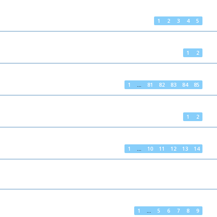
1
2
3
4
5
1
2
1
…
81
82
83
84
85
1
2
1
…
10
11
12
13
14
1
…
5
6
7
8
9