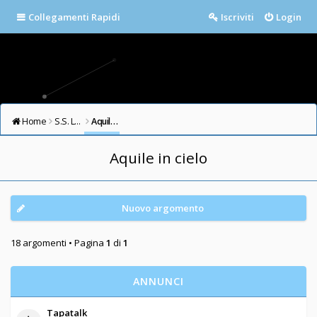
Collegamenti Rapidi
Iscriviti
Login
Home
S.S. LAZIO FORUM
Aquile in cielo
Aquile in cielo
Nuovo argomento
18 argomenti • Pagina
1
di
1
ANNUNCI
Tapatalk