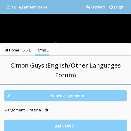
Collegamenti Rapidi
Iscriviti
Login
Home
S.S. LAZIO FORUM
C'mon Guys (English/Other Languages Forum)
C'mon Guys (English/Other Languages
Forum)
Nuovo argomento
9 argomenti • Pagina
1
di
1
ANNUNCI