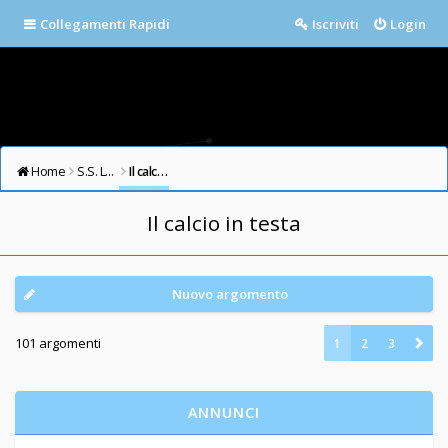
Collegamenti Rapidi
Iscriviti
Login
Home
S.S. LAZIO FORUM
Il calcio in testa
Il calcio in testa
Nuovo argomento
101 argomenti
1
2
3
ANNUNCI