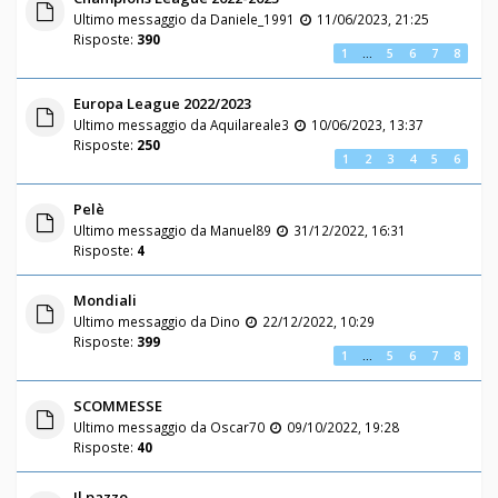
Ultimo messaggio da
Daniele_1991
11/06/2023, 21:25
Risposte:
390
1
…
5
6
7
8
Europa League 2022/2023
Ultimo messaggio da
Aquilareale3
10/06/2023, 13:37
Risposte:
250
1
2
3
4
5
6
Pelè
Ultimo messaggio da
Manuel89
31/12/2022, 16:31
Risposte:
4
Mondiali
Ultimo messaggio da
Dino
22/12/2022, 10:29
Risposte:
399
1
…
5
6
7
8
SCOMMESSE
Ultimo messaggio da
Oscar70
09/10/2022, 19:28
Risposte:
40
Il pazzo