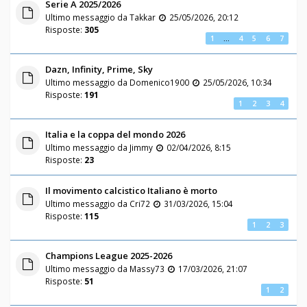
Serie A 2025/2026
Ultimo messaggio da
Takkar
25/05/2026, 20:12
Risposte:
305
1
…
4
5
6
7
Dazn, Infinity, Prime, Sky
Ultimo messaggio da
Domenico1900
25/05/2026, 10:34
Risposte:
191
1
2
3
4
Italia e la coppa del mondo 2026
Ultimo messaggio da
Jimmy
02/04/2026, 8:15
Risposte:
23
Il movimento calcistico Italiano è morto
Ultimo messaggio da
Cri72
31/03/2026, 15:04
Risposte:
115
1
2
3
Champions League 2025-2026
Ultimo messaggio da
Massy73
17/03/2026, 21:07
Risposte:
51
1
2