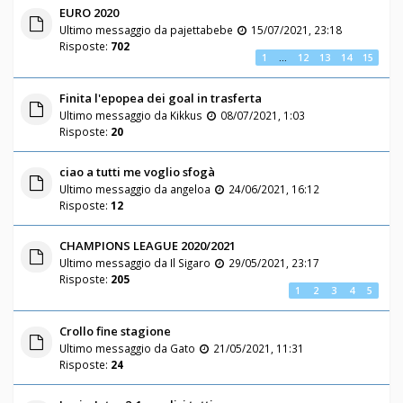
EURO 2020
Ultimo messaggio da
pajettabebe
15/07/2021, 23:18
Risposte:
702
1
…
12
13
14
15
Finita l'epopea dei goal in trasferta
Ultimo messaggio da
Kikkus
08/07/2021, 1:03
Risposte:
20
ciao a tutti me voglio sfogà
Ultimo messaggio da
angeloa
24/06/2021, 16:12
Risposte:
12
CHAMPIONS LEAGUE 2020/2021
Ultimo messaggio da
Il Sigaro
29/05/2021, 23:17
Risposte:
205
1
2
3
4
5
Crollo fine stagione
Ultimo messaggio da
Gato
21/05/2021, 11:31
Risposte:
24