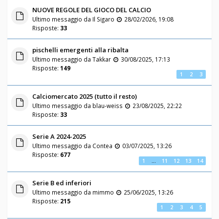
NUOVE REGOLE DEL GIOCO DEL CALCIO
Ultimo messaggio da
Il Sigaro
28/02/2026, 19:08
Risposte:
33
pischelli emergenti alla ribalta
Ultimo messaggio da
Takkar
30/08/2025, 17:13
Risposte:
149
1
2
3
Calciomercato 2025 (tutto il resto)
Ultimo messaggio da
blau-weiss
23/08/2025, 22:22
Risposte:
33
Serie A 2024-2025
Ultimo messaggio da
Contea
03/07/2025, 13:26
Risposte:
677
1
…
11
12
13
14
Serie B ed inferiori
Ultimo messaggio da
mimmo
25/06/2025, 13:26
Risposte:
215
1
2
3
4
5