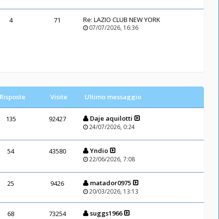
Re:
LAZIO CLUB NEW YORK
4
71
07/07/2026, 16:36
Risposte
Visite
Ultimo messaggio
Daje aquilotti
135
92427
24/07/2026, 0:24
Yndio
54
43580
22/06/2026, 7:08
matador0975
25
9426
20/03/2026, 13:13
suggs1966
68
73254