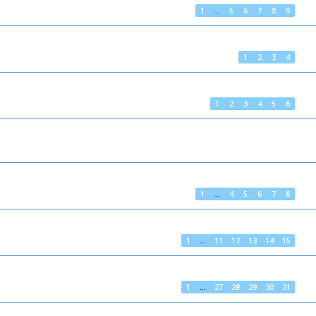
1
…
5
6
7
8
9
1
2
3
4
1
2
3
4
5
6
1
…
4
5
6
7
8
1
…
11
12
13
14
15
1
…
27
28
29
30
31