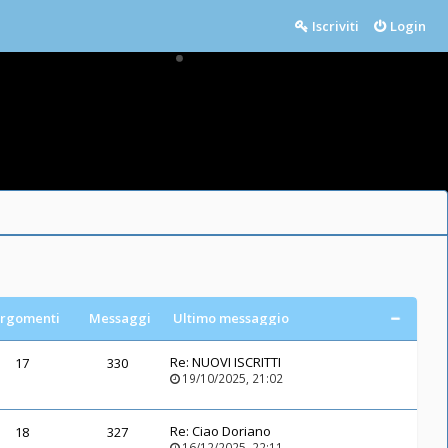
Iscriviti
Login
rgomenti
Messaggi
Ultimo messaggio
Re:
NUOVI ISCRITTI
17
330
19/10/2025, 21:02
Re:
Ciao Doriano
18
327
16/12/2025, 22:11