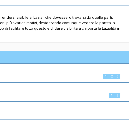
rendersi visibile ai Laziali che dovessero trovarsi da quelle parti.
per i più svariati motivi, desiderando comunque vedere la partita in
 di facilitare tutto questo e di dare visibilità a chi porta la Lazialità in
1
2
3
1
2