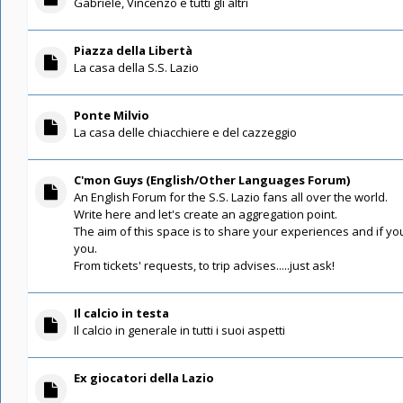
Gabriele, Vincenzo e tutti gli altri
Piazza della Libertà
La casa della S.S. Lazio
Ponte Milvio
La casa delle chiacchiere e del cazzeggio
C'mon Guys (English/Other Languages Forum)
An English Forum for the S.S. Lazio fans all over the world.
Write here and let's create an aggregation point.
The aim of this space is to share your experiences and if you
you.
From tickets' requests, to trip advises.....just ask!
Il calcio in testa
Il calcio in generale in tutti i suoi aspetti
Ex giocatori della Lazio