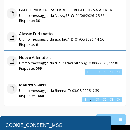
FACCIO MEA CULPA: TARE Ti PREGO TORNA A CASA
Ultimo messaggio da
Massy73
04/06/2026, 23:39
Risposte:
36
Alessio Furlanetto
Ultimo messaggio da
aquila67
04/06/2026, 14:56
Risposte:
6
Nuovo Allenatore
Ultimo messaggio da
tribunateveretop
03/06/2026, 15:38
Risposte:
509
1
…
8
9
10
11
Maurizio Sarri
Ultimo messaggio da
flamna
03/06/2026, 9:39
Risposte:
1680
1
…
31
32
33
34
Vai a
COOKIE_CONSENT_MSG