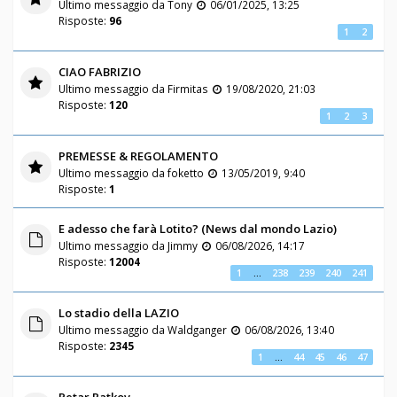
Ultimo messaggio da
Tony
06/01/2025, 13:25
Risposte:
96
1
2
CIAO FABRIZIO
Ultimo messaggio da
Firmitas
19/08/2020, 21:03
Risposte:
120
1
2
3
PREMESSE & REGOLAMENTO
Ultimo messaggio da
foketto
13/05/2019, 9:40
Risposte:
1
E adesso che farà Lotito? (News dal mondo Lazio)
Ultimo messaggio da
Jimmy
06/08/2026, 14:17
Risposte:
12004
1
…
238
239
240
241
Lo stadio della LAZIO
Ultimo messaggio da
Waldganger
06/08/2026, 13:40
Risposte:
2345
1
…
44
45
46
47
Petar Ratkov