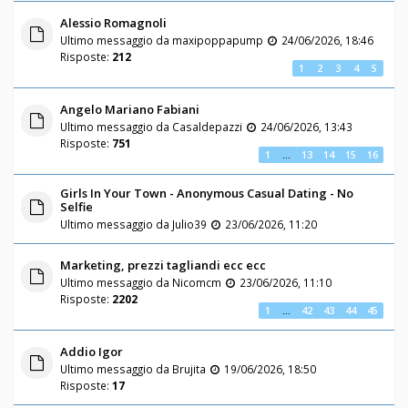
Alessio Romagnoli
Ultimo messaggio da
maxipoppapump
24/06/2026, 18:46
Risposte:
212
1
2
3
4
5
Angelo Mariano Fabiani
Ultimo messaggio da
Casaldepazzi
24/06/2026, 13:43
Risposte:
751
1
…
13
14
15
16
Girls In Your Town - Anonymous Casual Dating - No
Selfie
Ultimo messaggio da
Julio39
23/06/2026, 11:20
Marketing, prezzi tagliandi ecc ecc
Ultimo messaggio da
Nicomcm
23/06/2026, 11:10
Risposte:
2202
1
…
42
43
44
45
Addio Igor
Ultimo messaggio da
Brujita
19/06/2026, 18:50
Risposte:
17