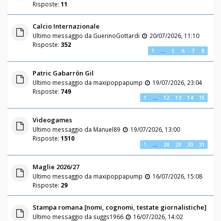
Risposte:
11
Calcio Internazionale
Ultimo messaggio da
GuerinoGottardi
20/07/2026, 11:10
Risposte:
352
1
…
5
6
7
8
Patric Gabarrón Gil
Ultimo messaggio da
maxipoppapump
19/07/2026, 23:04
Risposte:
749
1
…
12
13
14
15
Videogames
Ultimo messaggio da
Manuel89
19/07/2026, 13:00
Risposte:
1510
1
…
28
29
30
31
Maglie 2026/27
Ultimo messaggio da
maxipoppapump
16/07/2026, 15:08
Risposte:
29
Stampa romana [nomi, cognomi, testate giornalistiche]
Ultimo messaggio da
suggs1966
16/07/2026, 14:02