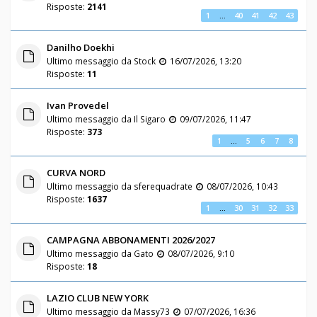
Risposte:
2141
1
…
40
41
42
43
Danilho Doekhi
Ultimo messaggio da
Stock
16/07/2026, 13:20
Risposte:
11
Ivan Provedel
Ultimo messaggio da
Il Sigaro
09/07/2026, 11:47
Risposte:
373
1
…
5
6
7
8
CURVA NORD
Ultimo messaggio da
sferequadrate
08/07/2026, 10:43
Risposte:
1637
1
…
30
31
32
33
CAMPAGNA ABBONAMENTI 2026/2027
Ultimo messaggio da
Gato
08/07/2026, 9:10
Risposte:
18
LAZIO CLUB NEW YORK
Ultimo messaggio da
Massy73
07/07/2026, 16:36