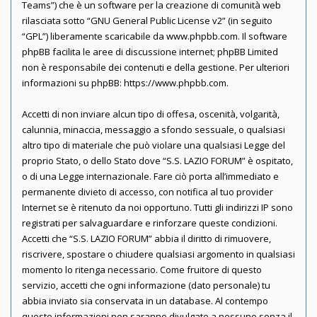
Teams”) che è un software per la creazione di comunità web
rilasciata sotto “
GNU General Public License v2
” (in seguito
“GPL”) liberamente scaricabile da
www.phpbb.com
. Il software
phpBB facilita le aree di discussione internet; phpBB Limited
non è responsabile dei contenuti e della gestione. Per ulteriori
informazioni su phpBB:
https://www.phpbb.com
.
Accetti di non inviare alcun tipo di offesa, oscenità, volgarità,
calunnia, minaccia, messaggio a sfondo sessuale, o qualsiasi
altro tipo di materiale che può violare una qualsiasi Legge del
proprio Stato, o dello Stato dove “S.S. LAZIO FORUM” è ospitato,
o di una Legge internazionale. Fare ciò porta all’immediato e
permanente divieto di accesso, con notifica al tuo provider
Internet se è ritenuto da noi opportuno. Tutti gli indirizzi IP sono
registrati per salvaguardare e rinforzare queste condizioni.
Accetti che “S.S. LAZIO FORUM” abbia il diritto di rimuovere,
riscrivere, spostare o chiudere qualsiasi argomento in qualsiasi
momento lo ritenga necessario. Come fruitore di questo
servizio, accetti che ogni informazione (dato personale) tu
abbia inviato sia conservata in un database. Al contempo
queste informazioni non saranno divulgate a nessuno senza il