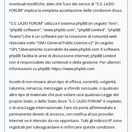
eventuali modifiche, dato che l’uso dei servizi di “S.S. LAZIO
FORUM” implica la completa accettazione delle condizioni d’uso.
“S.S. LAZIO FORUM” utilizza il sistema phpBB (in seguito “loro”,
“phpBB software”, “www.phpbb.com”, “phpBB Limited”, “phpBB
Teams”) che è un software per la creazione di comunità web
rilasciata sotto “
GNU General Public License v2
” (in seguito
“GPL”) liberamente scaricabile da
www.phpbb.com
. Il software
phpBB facilita le aree di discussione internet; phpBB Limited
non è responsabile dei contenuti e della gestione. Per ulteriori
informazioni su phpBB:
https://www.phpbb.com
.
Accetti di non inviare alcun tipo di offesa, oscenità, volgarità,
calunnia, minaccia, messaggio a sfondo sessuale, o qualsiasi
altro tipo di materiale che può violare una qualsiasi Legge del
proprio Stato, o dello Stato dove “S.S. LAZIO FORUM” è ospitato,
o di una Legge internazionale. Fare ciò porta all’immediato e
permanente divieto di accesso, con notifica al tuo provider
Internet se è ritenuto da noi opportuno. Tutti gli indirizzi IP sono
registrati per salvaguardare e rinforzare queste condizioni.