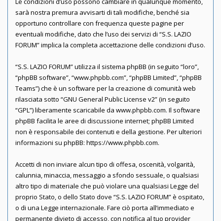
Le condizioni d’uso possono cambiare in qualunque momento,
sarà nostra premura avvisarti di tali modifiche, benché sia
opportuno controllare con frequenza queste pagine per
eventuali modifiche, dato che l’uso dei servizi di “S.S. LAZIO
FORUM” implica la completa accettazione delle condizioni d’uso.
“S.S. LAZIO FORUM” utilizza il sistema phpBB (in seguito “loro”,
“phpBB software”, “www.phpbb.com”, “phpBB Limited”, “phpBB
Teams”) che è un software per la creazione di comunità web
rilasciata sotto “
GNU General Public License v2
” (in seguito
“GPL”) liberamente scaricabile da
www.phpbb.com
. Il software
phpBB facilita le aree di discussione internet; phpBB Limited
non è responsabile dei contenuti e della gestione. Per ulteriori
informazioni su phpBB:
https://www.phpbb.com
.
Accetti di non inviare alcun tipo di offesa, oscenità, volgarità,
calunnia, minaccia, messaggio a sfondo sessuale, o qualsiasi
altro tipo di materiale che può violare una qualsiasi Legge del
proprio Stato, o dello Stato dove “S.S. LAZIO FORUM” è ospitato,
o di una Legge internazionale. Fare ciò porta all’immediato e
permanente divieto di accesso, con notifica al tuo provider