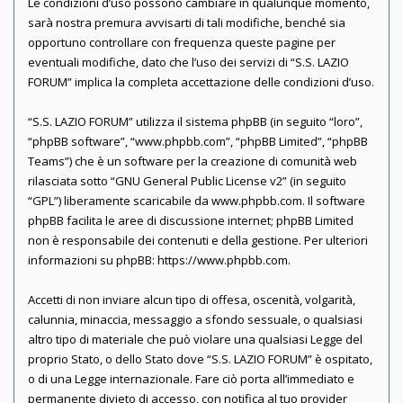
Le condizioni d’uso possono cambiare in qualunque momento,
sarà nostra premura avvisarti di tali modifiche, benché sia
opportuno controllare con frequenza queste pagine per
eventuali modifiche, dato che l’uso dei servizi di “S.S. LAZIO
FORUM” implica la completa accettazione delle condizioni d’uso.
“S.S. LAZIO FORUM” utilizza il sistema phpBB (in seguito “loro”,
“phpBB software”, “www.phpbb.com”, “phpBB Limited”, “phpBB
Teams”) che è un software per la creazione di comunità web
rilasciata sotto “
GNU General Public License v2
” (in seguito
“GPL”) liberamente scaricabile da
www.phpbb.com
. Il software
phpBB facilita le aree di discussione internet; phpBB Limited
non è responsabile dei contenuti e della gestione. Per ulteriori
informazioni su phpBB:
https://www.phpbb.com
.
Accetti di non inviare alcun tipo di offesa, oscenità, volgarità,
calunnia, minaccia, messaggio a sfondo sessuale, o qualsiasi
altro tipo di materiale che può violare una qualsiasi Legge del
proprio Stato, o dello Stato dove “S.S. LAZIO FORUM” è ospitato,
o di una Legge internazionale. Fare ciò porta all’immediato e
permanente divieto di accesso, con notifica al tuo provider