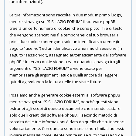
tue informazioni”).
Le tue informazioni sono raccolte in due modi. In primo luogo,
mentre si naviga su “S.S. LAZIO FORUM” il software phpBB
creerà un certo numero di cookie, che sono piccoli file di testo
che vengono scaricati nei file temporanei del tuo browser. I
primi due cookie contengono solo un identificativo utente (in
seguito “user-id”) ed un identificativo anonimo di sessione (in
seguito “session-id”), assegnato automaticamente dal software
phpBB. Un terzo cookie viene creato quando si naviga tra gli
argomenti di “S.S. LAZIO FORUM” e viene usato per
memorizzare gli argomenti letti da quelli ancora da leggere,
quindi agevolando la lettura nelle tue visite future.
Possiamo anche generare cookie esterni al software phpBB
mentre navighi su “S.S. LAZIO FORUM”, benché questi siano
estranei agli scopi di questo documento che intende trattare
solo quelli creati dal software phpBB. Il secondo metodo di
raccolta delle tue informazioni è dato da quello che tu inserisci
volontariamente. Con questo sono intesi e non limitati ad essi:
inviare messaggi come utente ospite (in seguito “messaggi da