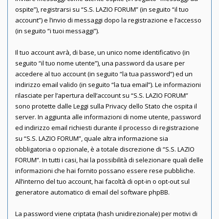
ospite”), registrarsi su “S.S. LAZIO FORUM” (in seguito “il tuo
account”) e l’invio di messaggi dopo la registrazione e l’accesso
(in seguito “i tuoi messaggi”).
Il tuo account avrà, di base, un unico nome identificativo (in
seguito “il tuo nome utente”), una password da usare per
accedere al tuo account (in seguito “la tua password”) ed un
indirizzo email valido (in seguito “la tua email”). Le informazioni
rilasciate per l’apertura dell’account su “S.S. LAZIO FORUM”
sono protette dalle Leggi sulla Privacy dello Stato che ospita il
server. In aggiunta alle informazioni di nome utente, password
ed indirizzo email richiesti durante il processo di registrazione
su “S.S. LAZIO FORUM”, quale altra informazione sia
obbligatoria o opzionale, è a totale discrezione di “S.S. LAZIO
FORUM”. In tutti i casi, hai la possibilità di selezionare quali delle
informazioni che hai fornito possano essere rese pubbliche.
All’interno del tuo account, hai facoltà di opt-in o opt-out sul
generatore automatico di email del software phpBB.
La password viene criptata (hash unidirezionale) per motivi di