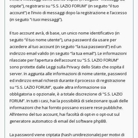
ospite”), registrarsi su “S.S. LAZIO FORUM” (in seguito “il tuo
account”) e l’invio di messaggi dopo la registrazione e l’accesso
(in seguito “i tuoi messaggi”).
Il tuo account avrà, di base, un unico nome identificativo (in
seguito “il tuo nome utente”), una password da usare per
accedere al tuo account (in seguito “la tua password”) ed un
indirizzo email valido (in seguito “la tua email”). Le informazioni
rilasciate per l’apertura dell’account su “S.S. LAZIO FORUM”
sono protette dalle Leggi sulla Privacy dello Stato che ospita il
server. In aggiunta alle informazioni di nome utente, password
ed indirizzo email richiesti durante il processo di registrazione
su “S.S. LAZIO FORUM”, quale altra informazione sia
obbligatoria o opzionale, è a totale discrezione di “S.S. LAZIO
FORUM”. In tutti i casi, hai la possibilità di selezionare quali delle
informazioni che hai fornito possano essere rese pubbliche.
All’interno del tuo account, hai facoltà di opt-in o opt-out sul
generatore automatico di email del software phpBB.
La password viene criptata (hash unidirezionale) per motivi di