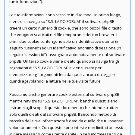
tue informazioni”).
Le tue informazioni sono raccolte in due modi. In primo luogo,
mentre si naviga su “S.S. LAZIO FORUM” il software phpBB
creerà un certo numero di cookie, che sono piccoli file di testo
che vengono scaricati nei file temporanei del tuo browser. I
primi due cookie contengono solo un identificativo utente (in
seguito “user-id”) ed un identificativo anonimo di sessione (in
seguito “session-id”), assegnato automaticamente dal software
phpBB. Un terzo cookie viene creato quando si naviga tra gli
argomenti di “S.S. LAZIO FORUM” e viene usato per
memorizzare gli argomenti letti da quelli ancora da leggere,
quindi agevolando la lettura nelle tue visite future.
Possiamo anche generare cookie esterni al software phpBB
mentre navighi su “S.S. LAZIO FORUM”, benché questi siano
estranei agli scopi di questo documento che intende trattare
solo quelli creati dal software phpBB. Il secondo metodo di
raccolta delle tue informazioni è dato da quello che tu inserisci
volontariamente. Con questo sono intesi e non limitati ad essi:
inviare messaggi come utente ospite (in seguito “messaggi da