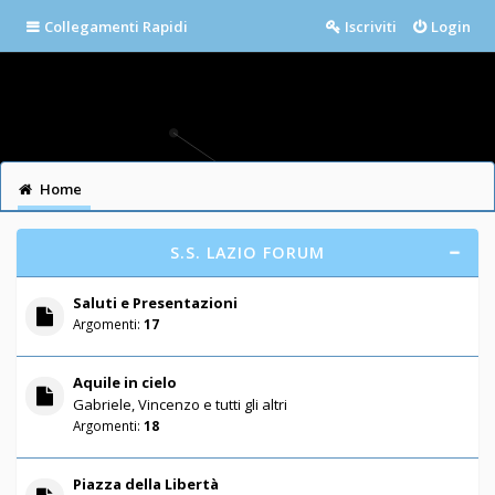
Collegamenti Rapidi
Iscriviti
Login
Home
S.S. LAZIO FORUM
Saluti e Presentazioni
Argomenti:
17
Aquile in cielo
Gabriele, Vincenzo e tutti gli altri
Argomenti:
18
Piazza della Libertà