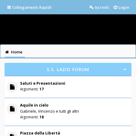
Collegamenti Rapidi
Iscriviti
Login
Home
S.S. LAZIO FORUM
Saluti e Presentazioni
Argomenti:
17
Aquile in cielo
Gabriele, Vincenzo e tutti gli altri
Argomenti:
18
Piazza della Libertà