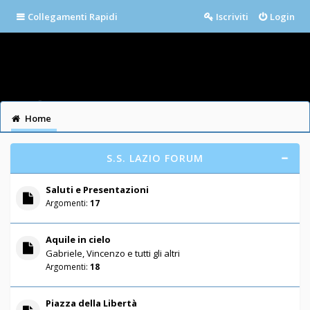
Collegamenti Rapidi
Iscriviti
Login
Home
S.S. LAZIO FORUM
Saluti e Presentazioni
Argomenti:
17
Aquile in cielo
Gabriele, Vincenzo e tutti gli altri
Argomenti:
18
Piazza della Libertà