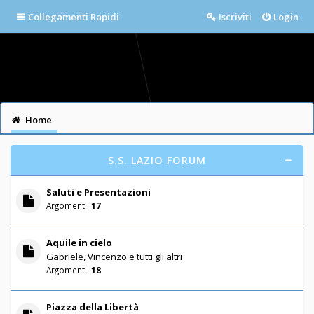
Collegamenti Rapidi
Iscriviti
Login
Home
S.S. LAZIO FORUM
Saluti e Presentazioni
Argomenti:
17
Aquile in cielo
Gabriele, Vincenzo e tutti gli altri
Argomenti:
18
Piazza della Libertà